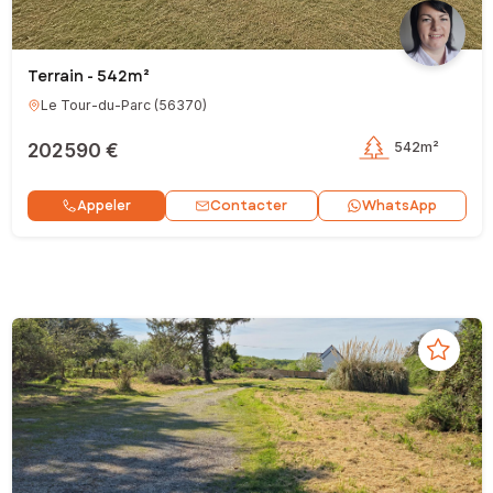
Terrain - 542m²
Le Tour-du-Parc
(
56370
)
202 590 €
542m²
Contacter
Appeler
WhatsApp