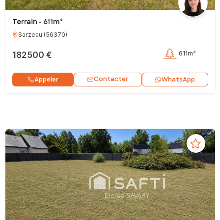
Terrain - 611m²
Sarzeau
(
56370
)
182 500 €
611m²
Contacter
Appeler
WhatsApp