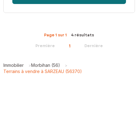
Page 1 sur 1
4 résultats
1
Première
Dernière
Immobilier
Morbihan (56)
>
>
Terrains à vendre à SARZEAU (56370)