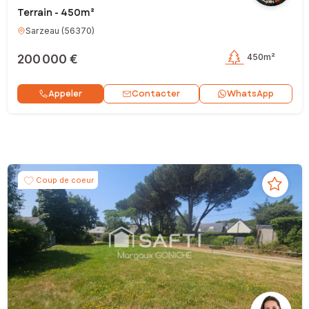
Terrain - 450m²
Sarzeau
(
56370
)
200 000 €
450m²
Contacter
Appeler
WhatsApp
Coup de coeur