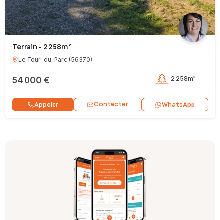
Terrain - 2 258m²
Le Tour-du-Parc
(
56370
)
54 000 €
2 258m²
Contacter
Appeler
WhatsApp