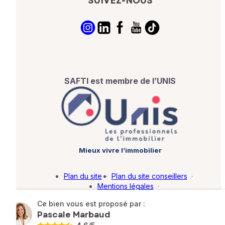
SUIVEZ-NOUS
SAFTI est membre de l’UNIS
Mieux vivre l’immobilier
Plan du site
·
Plan du site conseillers
·
Mentions légales
·
Politique de protection des données
·
Ce bien vous est proposé par :
Barème d'honoraires
·
Paramétrer mes cookies
Pascale Marbaud