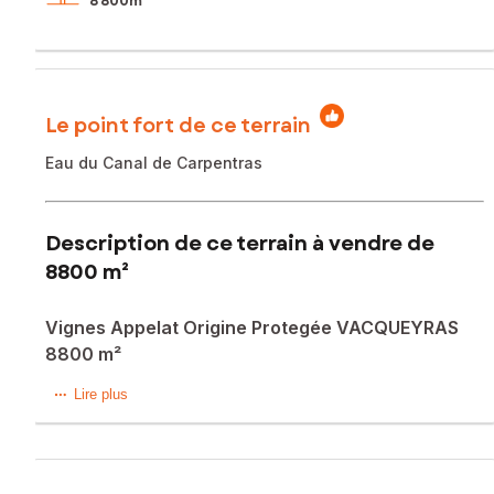
8 800m²
Le point fort de ce terrain
Eau du Canal de Carpentras
Description de ce terrain à vendre de
8800 m²
Vignes Appelat Origine Protegée VACQUEYRAS
8800 m²
En AOC VACQUEYRAS
Lire plus
de forme carrée
En Grenaches noirs
avec station de pompage
eau du canal de carpentras