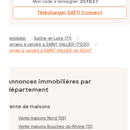
Mon code à renseigner :
251027
Télécharger SAFTI Connect
>
>
Immobilier
Saône-et-Loire (71)
>
Terrains à vendre à SAINT-VALLIER (71230)
Terrain à vendre à SAINT-VALLIER de 952m²
Annonces immobilières par
département
Vente de maisons
Vente maisons Nord (59)
Vente maisons Bouches-du-Rhône (13)