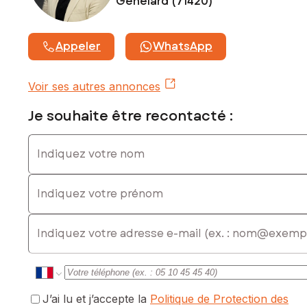
Genelard (71420)
votre future construction.
Les informations sur les risques auxquels ce bien est
Appeler
WhatsApp
exposé sont disponibles sur le site Géorisques :
www.georisques.gouv.fr
Voir ses autres annonces
Prix de vente : 34 000 €
Honoraires charge vendeur
Je souhaite être recontacté :
Contactez votre conseiller SAFTI : Axel GREEF, Tél. :
Indiquez votre nom
0682181603, E-mail : axel.greef@safti.fr - EI - Agent
commercial immatriculé au RSAC de Mâcon sous le numéro
988556767
Indiquez votre prénom
E-mail
J’ai lu et j’accepte la
Politique de Protection des