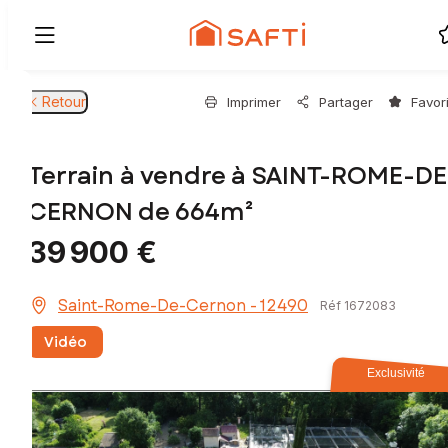
Retour
Imprimer
Partager
Favor
Terrain à vendre à SAINT-ROME-DE
CERNON de 664m²
39 900 €
Saint-Rome-De-Cernon - 12490
Réf 1672083
Vidéo
Exclusivité