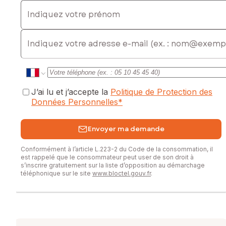
Indiquez votre prénom
exposé sont disponibles sur le site Géorisques :
www.georisques.gouv.fr
E-mail
Prix de vente : 39 900 €
Honoraires charge vendeur
Contactez votre conseiller SAFTI : Vincent MEYRIEUX, Tél. :
0608495124, E-mail : vincent.meyrieux@safti.fr - EI - Agent
commercial immatriculé au RSAC de Rodez sous le numéro
J’ai lu et j’accepte la
Politique de Protection des
104851787
Données Personnelles
*
Envoyer ma demande
Conformément à l’article L.223-2 du Code de la consommation, il
est rappelé que le consommateur peut user de son droit à
s’inscrire gratuitement sur la liste d’opposition au démarchage
téléphonique sur le site
www.bloctel.gouv.fr
.