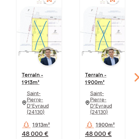
Terrain -
Terrain -
1 913m²
1 900m²
Saint-
Saint-
Pierre-
Pierre-
D'Eyraud
D'Eyraud
(
24130
)
(
24130
)
1 913m²
1 900m²
48 000 €
48 000 €