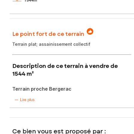
1 544m²
Le point fort de ce terrain
Terrain plat; assainissement collectif
Description de ce terrain à vendre de
1544 m²
Terrain proche Bergerac
Situé à 10 minutes du centre du Bergerac, venez vous
Lire plus
installer sur ce terrain plat, agrémenté de quelques chênes
truffiers, dans un secteur peu construit.
Le terrain est viabilisé, avec raccordement à
l'assainissement collectif. Parcelle en L, possibilité de faire 2
Ce bien vous est proposé par :
lots.