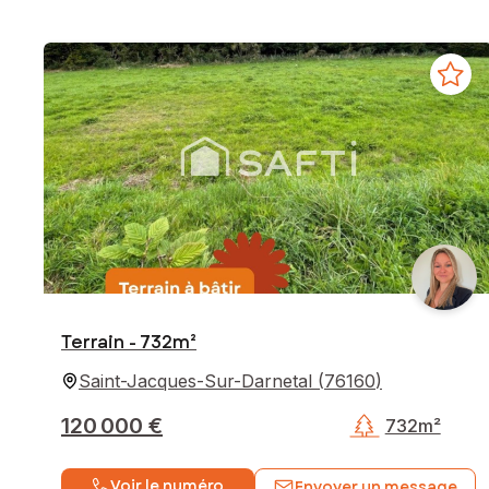
Terrain - 732m²
Saint-Jacques-Sur-Darnetal
(
76160
)
120 000 €
732m²
Voir le numéro
Envoyer un message