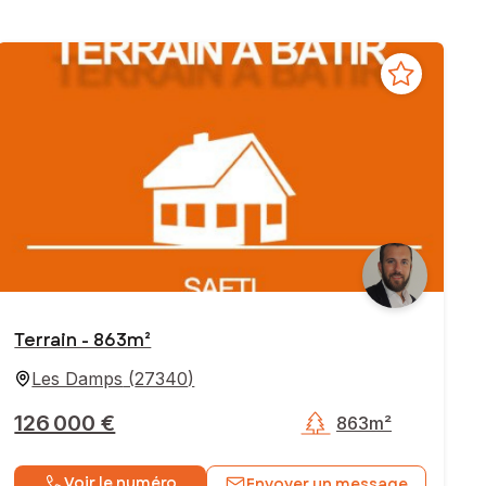
Terrain - 863m²
Les Damps
(
27340
)
126 000 €
863m²
Voir le numéro
Envoyer un message