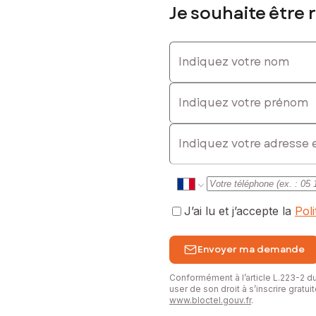
Je souhaite être 
future maison.
Indiquez votre nom
sé sont disponibles sur le site Géorisques : www.georisques.gouv.fr
Indiquez votre prénom
E-mail
8136903, E-mail : marie.sery@safti.fr - EI - Agent commercial imma
J’ai lu et j’accepte la
Pol
Envoyer ma demande
Conformément à l’article L.223-2 
user de son droit à s’inscrire gratu
www.bloctel.gouv.fr
.