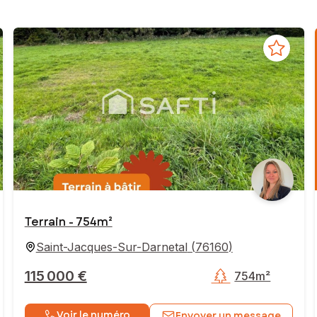
Terrain - 754m²
Saint-Jacques-Sur-Darnetal
(
76160
)
115 000 €
754m²
Voir le numéro
Envoyer un message