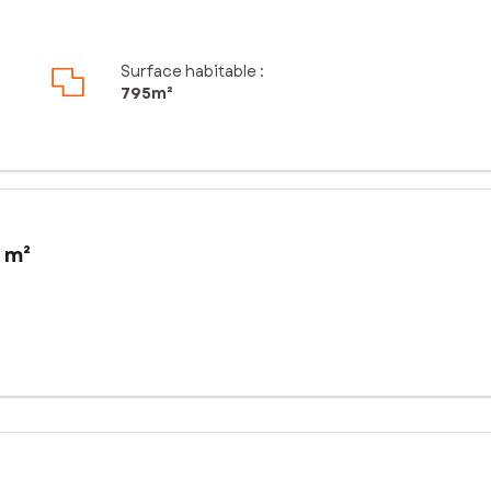
Surface habitable :
795m²
 m²
ur ce terrain de 795 m² parfaitement situé dans un hameau calme et
ec l'avantage majeur d'être directement desservi par les transports s