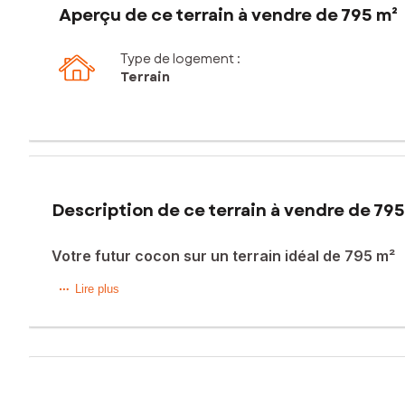
Aperçu de ce terrain à vendre de 795 m²
Type de logement :
Terrain
Description de ce terrain à vendre de 795
Votre futur cocon sur un terrain idéal de 795 m²
Ne cherchez plus : réalisez votre projet de construction s
Lire plus
Ce terrain offre un cadre de vie idéal pour les familles, av
Caractéristiques techniques :
- Surface : 795 m²
- Viabilisé (eau, électricité, téléphone).