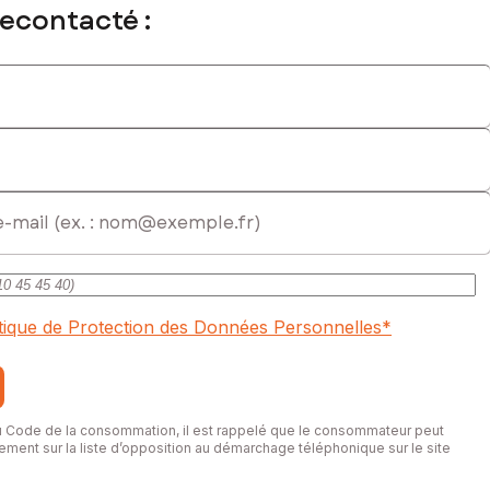
recontacté :
triculé au RSAC de EVREUX sous le numéro 937589422
itique de Protection des Données Personnelles
*
du Code de la consommation, il est rappelé que le consommateur peut
itement sur la liste d’opposition au démarchage téléphonique sur le site