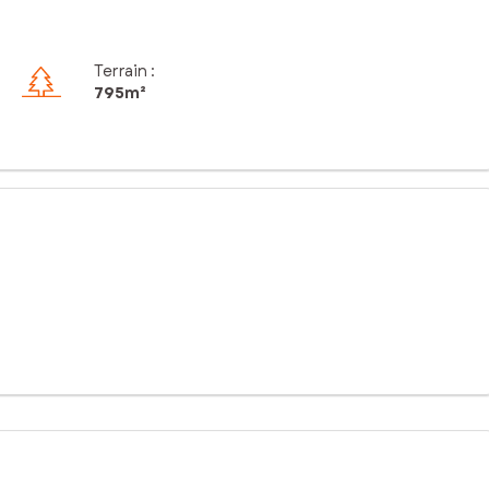
Terrain :
795m²
 préservé de Saint-Jacques-sur-Darnétal.
colaires.