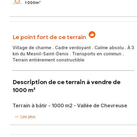
1 000m²
Le point fort de ce terrain
Village de charme . Cadre verdoyant . Calme absolu . À 3
km du Mesnil-Saint-Denis . Transports en commun .
Terrain entièrement constructible
Description de ce terrain à vendre de
1000 m²
Terrain à bâtir - 1000 m2 - Vallée de Chevreuse
Situé dans le charmant village du Mesnil-Sevin, au cœur de
Lire plus
la très recherchée Vallée de Chevreuse, ce terrain à bâtir
de 1000 m² offre un cadre de vie privilégié, alliant nature,
calme et qualité de vie.