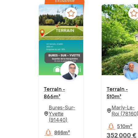
Exclusivité
Terrain -
Terrain -
866m²
510m²
Bures-Sur-
Marly-Le-
Yvette
Roi
(
78160
(
91440
)
510m²
866m²
352 000 €