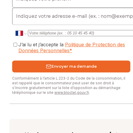
à votre projet. (Prix d'un lot : 205 000 eur FAI)
E-mail
Les informations sur les risques auxquels ce bien est
exposé sont disponibles sur le site Géorisques :
www.georisques.gouv.fr
Prix de vente : 370 000 €
Honoraires charge vendeur
J’ai lu et j’accepte la
Politique de Protection des
Données Personnelles
*
Contactez votre conseiller SAFTI : Jérôme ADAM, Tél. :
0743661800, E-mail : jerome.adam@safti.fr - EI - Agent
Envoyer ma demande
commercial immatriculé au RSAC de VERSAILLES sous le
numéro 838200061
Conformément à l’article L.223-2 du Code de la consommation, il
est rappelé que le consommateur peut user de son droit à
s’inscrire gratuitement sur la liste d’opposition au démarchage
téléphonique sur le site
www.bloctel.gouv.fr
.