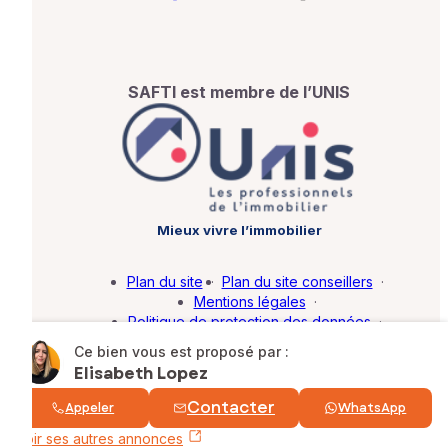
SAFTI est membre de l’UNIS
Mieux vivre l’immobilier
Plan du site
·
Plan du site conseillers
·
Mentions légales
·
Politique de protection des données
·
Barème d'honoraires
·
Paramétrer mes cookies
Ce bien vous est proposé par :
Elisabeth Lopez
© SAFTI 2026. Tous droits réservés.
Contacter
Appeler
WhatsApp
Voir ses autres annonces