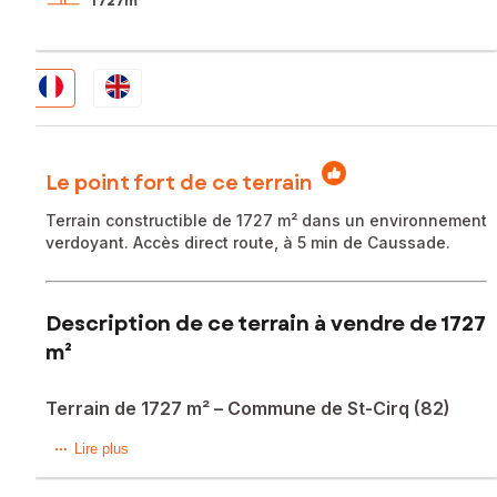
1 727m²
Le point fort de ce terrain
Terrain constructible de 1727 m² dans un environnement
verdoyant. Accès direct route, à 5 min de Caussade.
Description de ce terrain à vendre de 1727
m²
Terrain de 1727 m² – Commune de St-Cirq (82)
Situé sur la commune de Saint-Cirq, dans un environnement
Lire plus
calme et verdoyant, venez découvrir ce beau terrain d’une
superficie de 1727 m² offrant un cadre idéal pour un projet