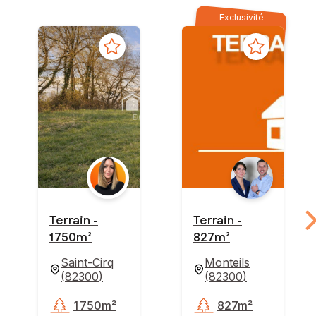
Exclusivité
Terrain -
Terrain -
1 750m²
827m²
Saint-Cirq
Monteils
(
82300
)
(
82300
)
1 750m²
827m²