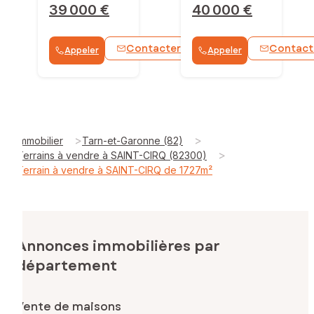
39 000 €
40 000 €
Contacter
Contact
Appeler
Appeler
WhatsApp
>
>
Immobilier
Tarn-et-Garonne (82)
>
Terrains à vendre à SAINT-CIRQ (82300)
Terrain à vendre à SAINT-CIRQ de 1727m²
Annonces immobilières par
département
Vente de maisons