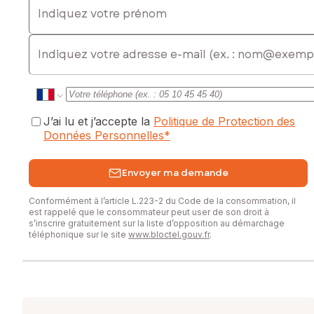
Ce terrain représente une belle opportunité pour
concrétiser un projet de construction dans un cadre naturel
E-mail
tout en restant proche des commodités.
Pour plus d’informations ou organiser une visite, contactez-
moi.
Les informations sur les risques auxquels ce bien est
J’ai lu et j’accepte la
Politique de Protection des
exposé sont disponibles sur le site Géorisques :
Données Personnelles
*
www.georisques.gouv.fr
Envoyer ma demande
Prix de vente : 39 000 €
Honoraires charge vendeur
Conformément à l’article L.223-2 du Code de la consommation, il
est rappelé que le consommateur peut user de son droit à
Contactez votre conseiller SAFTI : Elisabeth LOPEZ, Tél. :
s’inscrire gratuitement sur la liste d’opposition au démarchage
0670168113, E-mail : elisabeth.lopez@safti.fr - EI - Agent
téléphonique sur le site
www.bloctel.gouv.fr
.
commercial immatriculé au RSAC de MONTAUBAN sous le
numéro 804989010