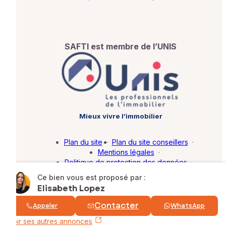
SAFTI est membre de l’UNIS
Mieux vivre l’immobilier
Plan du site
·
Plan du site conseillers
·
Mentions légales
·
Politique de protection des données
·
Barème d'honoraires
·
Paramétrer mes cookies
Ce bien vous est proposé par :
Elisabeth Lopez
© SAFTI 2026. Tous droits réservés.
Contacter
Appeler
WhatsApp
Voir ses autres annonces