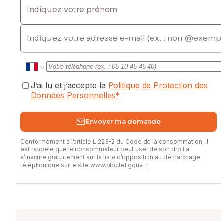
Ce terrain représente une belle opportunité pour
concrétiser un projet de construction dans un cadre naturel
E-mail
tout en restant proche des commodités.
Pour plus d’informations ou organiser une visite, contactez-
moi.
Les informations sur les risques auxquels ce bien est
J’ai lu et j’accepte la
Politique de Protection des
exposé sont disponibles sur le site Géorisques :
Données Personnelles
*
www.georisques.gouv.fr
Envoyer ma demande
Prix de vente : 39 000 €
Honoraires charge vendeur
Conformément à l’article L.223-2 du Code de la consommation, il
est rappelé que le consommateur peut user de son droit à
Contactez votre conseiller SAFTI : Elisabeth LOPEZ, Tél. :
s’inscrire gratuitement sur la liste d’opposition au démarchage
0670168113, E-mail : elisabeth.lopez@safti.fr - EI - Agent
téléphonique sur le site
www.bloctel.gouv.fr
.
commercial immatriculé au RSAC de MONTAUBAN sous le
numéro 804989010