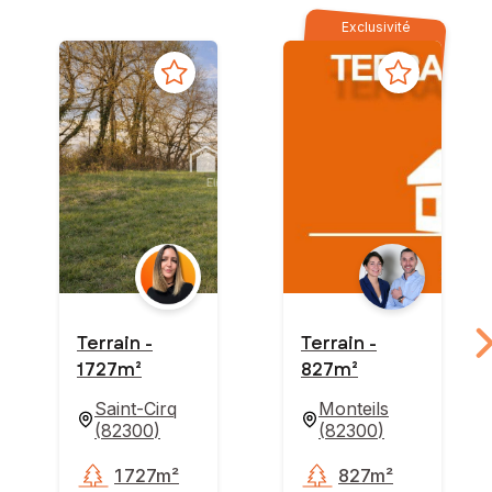
Exclusivité
Terrain -
Terrain -
1 727m²
827m²
Saint-Cirq
Monteils
(
82300
)
(
82300
)
1 727m²
827m²