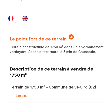
1 750m²
Le point fort de ce terrain
Terrain constructible de 1750 m² dans un environnement
verdoyant. Accès direct route, à 5 min de Caussade.
Description de ce terrain à vendre de
1750 m²
Terrain de 1750 m² – Commune de St-Cirq (82)
Situé sur la commune de Saint-Cirq, dans un environnement
Lire plus
calme et verdoyant, venez découvrir ce beau terrain d’une
superficie de 1750 m² offrant un cadre idéal pour un projet