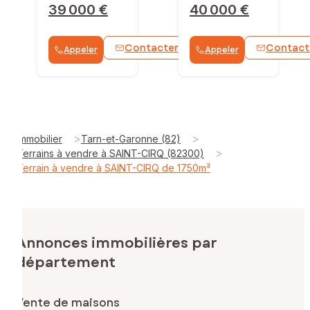
39 000 €
40 000 €
Contacter
Contact
Appeler
Appeler
WhatsApp
>
>
Immobilier
Tarn-et-Garonne (82)
>
Terrains à vendre à SAINT-CIRQ (82300)
Terrain à vendre à SAINT-CIRQ de 1750m²
Annonces immobilières par
département
Vente de maisons