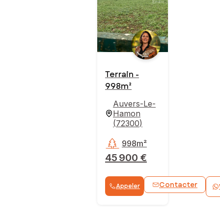
Terrain -
998m²
Auvers-Le-
Hamon
(
72300
)
998m²
45 900 €
Contacter
Appeler