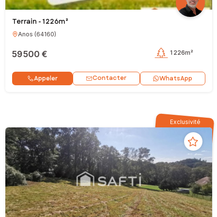
Terrain - 1 226m²
Anos
(
64160
)
59 500 €
1 226m²
Contacter
Appeler
WhatsApp
Exclusivité