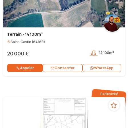
Terrain - 14 100m²
Saint-Castin
(
64160
)
20 000 €
14 100m²
Contacter
Appeler
WhatsApp
Exclusivité