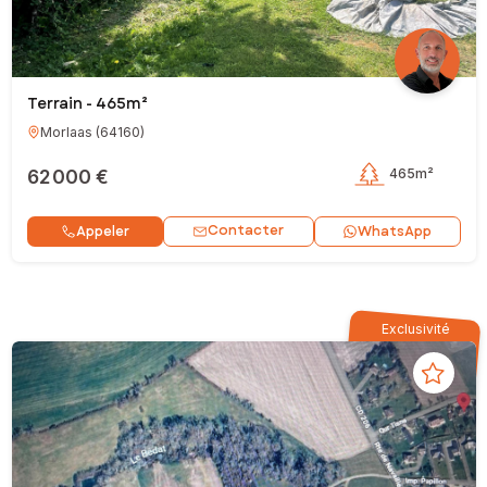
Terrain - 465m²
Morlaas
(
64160
)
62 000 €
465m²
Contacter
Appeler
WhatsApp
Exclusivité