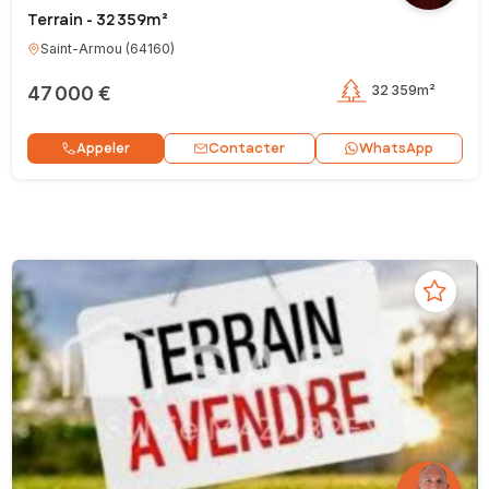
Terrain - 32 359m²
Saint-Armou
(
64160
)
47 000 €
32 359m²
Contacter
Appeler
WhatsApp