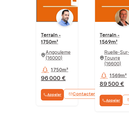
Terrain -
Terrain -
1 750m²
1 569m²
Angouleme
Ruelle-Sur
(
16000
)
Touvre
(
16600
)
1 750m²
1 569m²
96 000 €
89 500 €
Contacter
Appeler
WhatsApp
Appeler