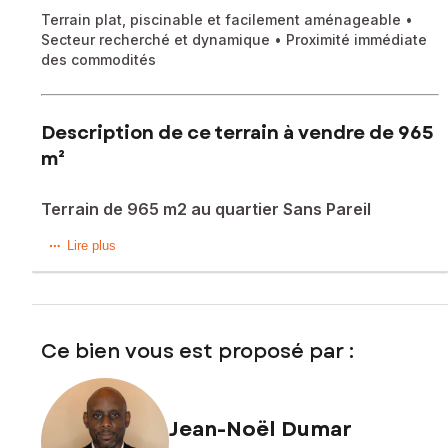
Terrain plat, piscinable et facilement aménageable •
Secteur recherché et dynamique • Proximité immédiate
des commodités
Description de ce terrain à vendre de 965
m²
Terrain de 965 m2 au quartier Sans Pareil
Jean-Noël DUMAR vous propose ce terrain constructible
Lire plus
de 965 m² idéalement situé sur la commune de Rivière-
Salée, un secteur particulièrement recherché pour sa
position stratégique entre Fort-de-France et le Sud de la
Martinique.
Ce bien vous est proposé par :
À proximité immédiate des commerces, établissements
scolaires, services et principaux axes routiers, ce terrain
bénéficie d’un environnement agréable tout en offrant une
Jean-Noël Dumar
excellente accessibilité pour un projet de résidence
principale ou d’investissement.