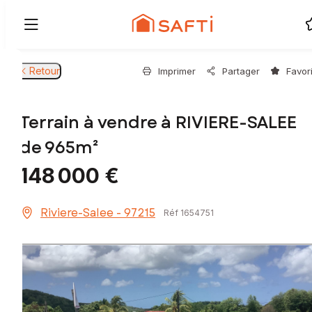
Retour
Imprimer
Partager
Favor
Terrain à vendre à RIVIERE-SALEE
de 965m²
148 000 €
Riviere-Salee - 97215
Réf 1654751