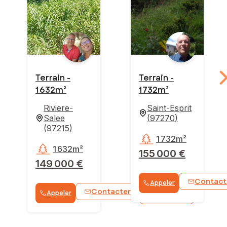
Terrain -
Terrain -
1 632m²
1 732m²
Riviere-
Saint-Esprit
Salee
(
97270
)
(
97215
)
1 732m²
1 632m²
155 000 €
149 000 €
Contact
Appeler
Contacter
Appeler
WhatsApp