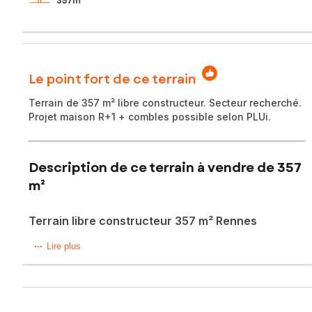
357m²
Le point fort de ce terrain
Terrain de 357 m² libre constructeur. Secteur recherché.
Projet maison R+1 + combles possible selon PLUi.
Description de ce terrain à vendre de 357
m²
Terrain libre constructeur 357 m² Rennes
RENNES – GAYEULLES - TERRAIN À BÂTIR DE 357 m²
Lire plus
Situé dans un environnement résidentiel particulièrement
recherché, au cœur du secteur du LES LONGS-CHAMPS /
GAYEULLES à Rennes, venez découvrir ce terrain à bâtir de