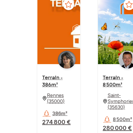
Terrain -
Terrain -
386m²
8 500m²
Rennes
Saint-
(
35000
)
Symphorie
(
35630
)
386m²
8 500m²
274 800 €
280 000 €