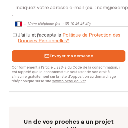
E-mail
www.georisques.gouv.fr
Prix de vente : 269 731 €
Honoraires charge vendeur
Contactez votre conseiller SAFTI : Stéphane PELLETIER, Tél.
J’ai lu et j’accepte la
Politique de Protection des
: 0607770263, E-mail : stephane.pelletier@safti.fr - EI -
Données Personnelles
*
Agent commercial immatriculé au RSAC de Rennes sous le
numéro 419214937
Envoyer ma demande
Conformément à l’article L.223-2 du Code de la consommation, il
est rappelé que le consommateur peut user de son droit à
s’inscrire gratuitement sur la liste d’opposition au démarchage
téléphonique sur le site
www.bloctel.gouv.fr
.
Un de vos proches a un projet