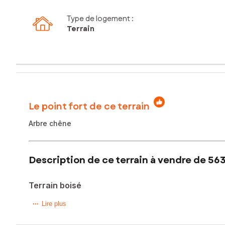
Type de logement :
Terrain
Le point fort de ce terrain
Arbre chêne
Description de ce terrain à vendre de 56
Terrain boisé
Situé dans la charmante commune de Pujols (47300), ce terra
Lire plus
refuge d'exception pour les futurs acquéreurs en quête d