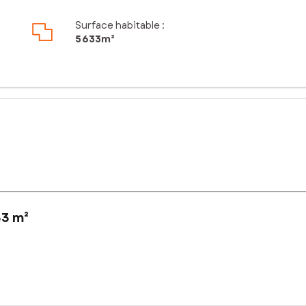
Surface habitable :
5 633m²
33 m²
in de 5633 m² offre un cadre idéal pour les amoureux de la nature,cet
e calme.