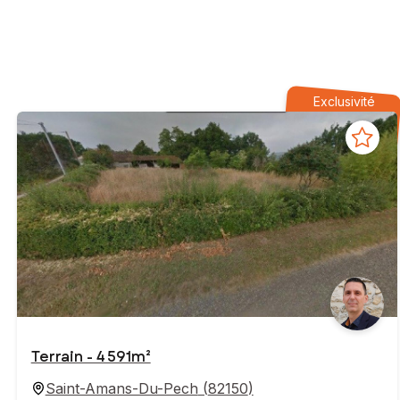
Exclusivité
Terrain - 4 591m²
Saint-Amans-Du-Pech
(
82150
)