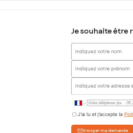
 les balades en famille et la cueillette des champignons!
sé sont disponibles sur le site Géorisques : www.georisques.gouv.fr
Je souhaite être 
Indiquez votre nom
 0619258978, E-mail : stephanie.yvon@safti.fr - EI - Agent commer
Indiquez votre prénom
E-mail
J’ai lu et j’accepte la
Pol
Envoyer ma demande