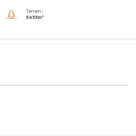
Terrain :
5 633m²
 emplacement paisible allie tranquillité et intimité, offrant un