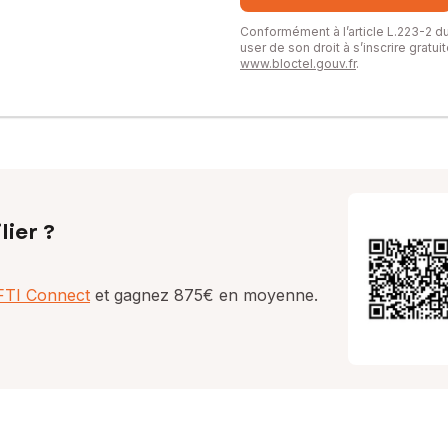
Conformément à l’article L.223-2 
user de son droit à s’inscrire gratu
www.bloctel.gouv.fr
.
lier ?
AFTI Connect
et gagnez 875€ en moyenne.