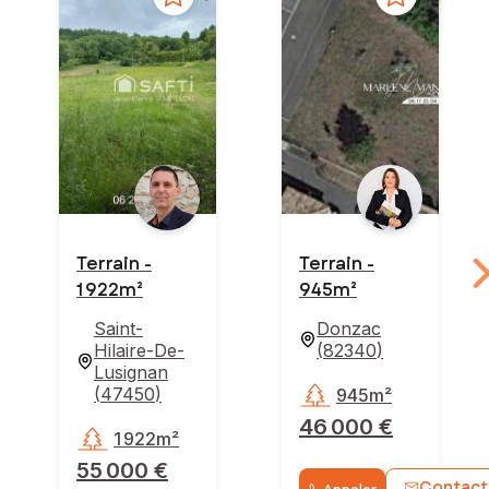
Terrain -
Terrain -
1 922m²
945m²
Saint-
Donzac
Hilaire-De-
(
82340
)
Lusignan
(
47450
)
945m²
46 000 €
1 922m²
55 000 €
Contact