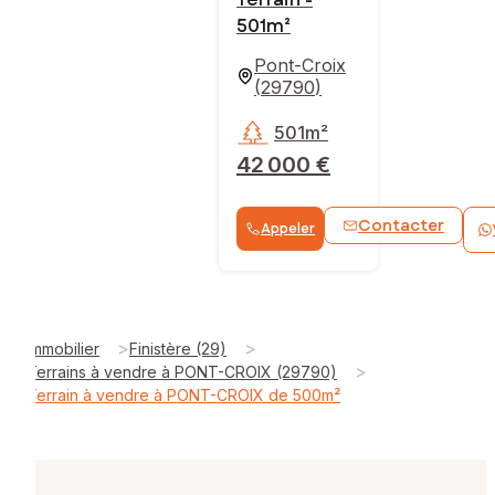
501m²
Pont-Croix
(
29790
)
501m²
42 000 €
Contacter
Appeler
>
>
Immobilier
Finistère (29)
>
Terrains à vendre à PONT-CROIX (29790)
Terrain à vendre à PONT-CROIX de 500m²