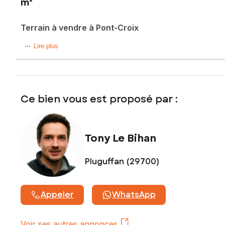
m²
Terrain à vendre à Pont-Croix
Terrain constructible d'environ 500m² borné et viabilisé
Lire plus
Les informations sur les risques auxquels ce bien est
exposé sont disponibles sur le site Géorisques :
www.georisques.gouv.fr
Ce bien vous est proposé par :
Prix de vente : 42 000 €
Honoraires charge vendeur
Tony Le Bihan
Contactez votre conseiller SAFTI : Tony LE BIHAN, Tél. :
0669156326, E-mail : t.lebihan@safti.fr - EI - Agent
commercial immatriculé au RSAC de QUIMPER sous le
Pluguffan (29700)
numéro 823 319 116
Appeler
WhatsApp
Voir ses autres annonces