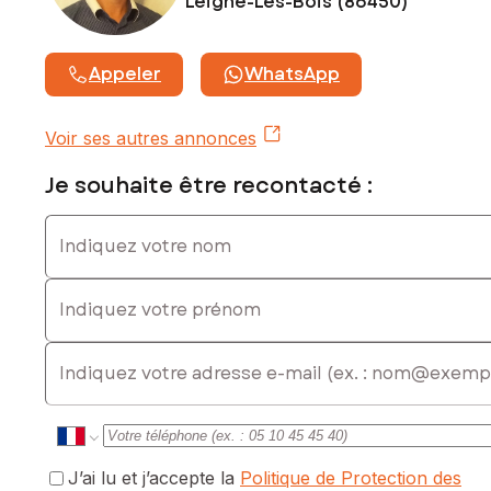
Leigné-Les-Bois (86450)
Contactez votre conseiller SAFTI : Denis GUILLOT, Tél. : 06
37 06 69 93, E-mail : denis.guillot@safti.fr - EI - Agent
commercial immatriculé au RSAC de POITIERS sous le
Appeler
WhatsApp
numéro 422 510 545
Voir ses autres annonces
Je souhaite être recontacté :
Indiquez votre nom
Indiquez votre prénom
E-mail
J’ai lu et j’accepte la
Politique de Protection des