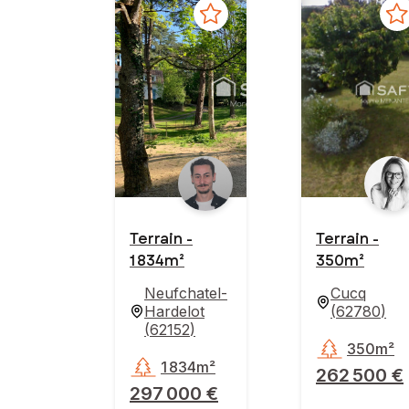
Terrain -
Terrain -
1 834m²
350m²
Neufchatel-
Cucq
Hardelot
(
62780
)
(
62152
)
350m²
1 834m²
262 500 €
297 000 €