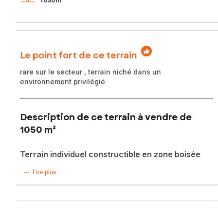
1 050m²
Le point fort de ce terrain
rare sur le secteur , terrain niché dans un
environnement privilégié
Description de ce terrain à vendre de
1050 m²
Terrain individuel constructible en zone boisée
Venez découvrir ce magnifique terrain constructible de
Lire plus
1050 m2 environ , situé au milieu des pins , à dix minutes de
la plage d'Hardelot en vélo .Niché dans un écrin de
verdure , sa grande façade vous permettra de concevoir la
construction qui vous ressemble ...