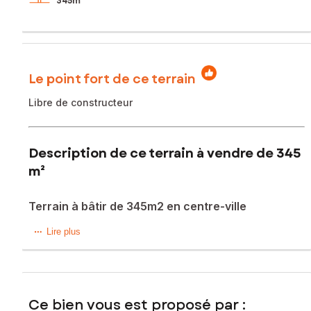
345m²
Le point fort de ce terrain
Libre de constructeur
Description de ce terrain à vendre de 345
m²
Terrain à bâtir de 345m2 en centre-ville
En Centre ville de Neauphle-le-Château, avec accès rapide
Lire plus
à la N12.
Terrain à bâtir d'une surface de 345m2 non viabilisé, toutes
commodités de centre-ville à pied dans un environnement
calme et verdoyant.
Ce bien vous est proposé par :
Terrains borné, rectangulaire et plat.