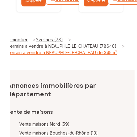
Appeler
Appeler
WhatsApp
>
>
Immobilier
Yvelines (78)
>
Terrains à vendre à NEAUPHLE-LE-CHATEAU (78640)
Terrain à vendre à NEAUPHLE-LE-CHATEAU de 345m²
Annonces immobilières par
département
Vente de maisons
Vente maisons Nord (59)
Vente maisons Bouches-du-Rhône (13)