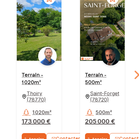
Terrain -
Terrain -
1 020m²
500m²
Thoiry
Saint-Forget
(
78770
)
(
78720
)
1 020m²
500m²
173 000 €
205 000 €
Contacter
Contact