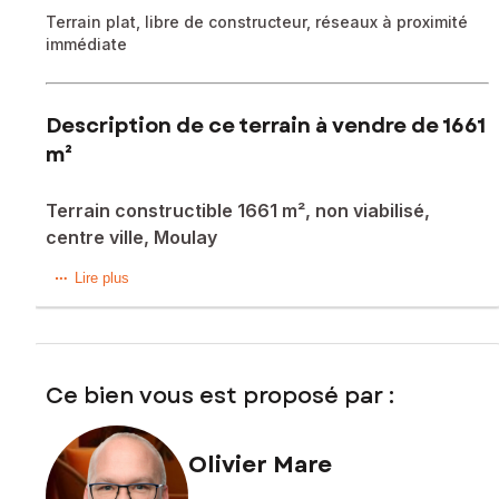
Terrain plat, libre de constructeur, réseaux à proximité
immédiate
Description de ce terrain à vendre de 1661
m²
Terrain constructible 1661 m², non viabilisé,
centre ville, Moulay
Olivier Mare vous propose ce terrain constructible de 1661
Lire plus
m², non viabilisé, réseaux d'eau, d'électricité et tout à
l'égout à proximité de la parcelle.
Mise en relation avec constructeurs possible.
Ce bien vous est proposé par :
Les informations sur les risques auxquels ce bien est
exposé sont disponibles sur le site Géorisques :
www.georisques.gouv.fr
Olivier Mare
Prix de vente : 62 000 €