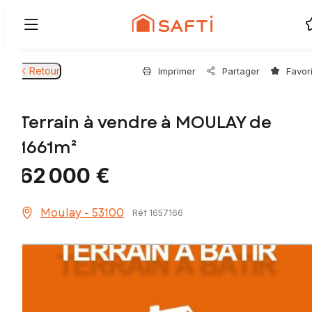
Retour
Imprimer
Partager
Favor
Terrain à vendre à MOULAY de
1661m²
62 000 €
Moulay - 53100
Réf 1657166