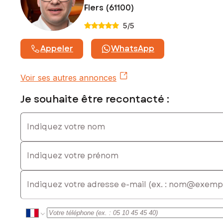
Honoraires charge vendeur
Flers (61100)
Contactez votre conseiller SAFTI : Olivier MARE, Tél. : 06 24
5
/5
32 07 34, E-mail : olivier.mare@safti.fr - EI - Agent
commercial immatriculé au RSAC de ALENÇON sous le
Appeler
WhatsApp
numéro 823 627 328
Voir ses autres annonces
Je souhaite être recontacté :
Indiquez votre nom
Indiquez votre prénom
E-mail