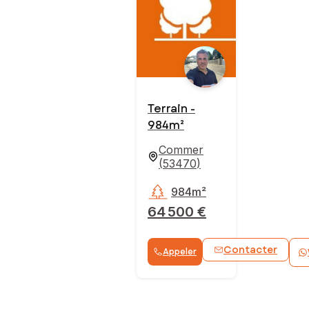
Terrain -
984m²
Commer
(
53470
)
984m²
64 500 €
Contacter
Appeler