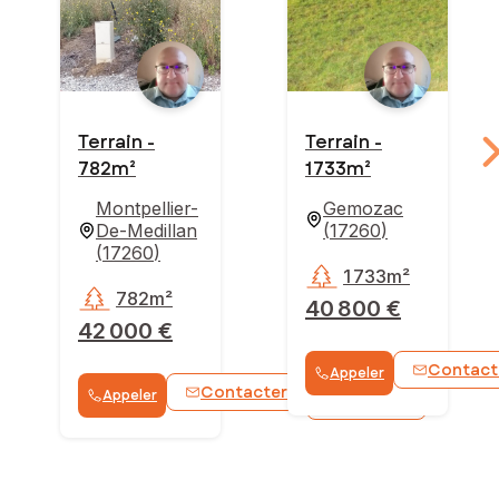
Terrain -
Terrain -
782m²
1 733m²
Montpellier-
Gemozac
De-Medillan
(
17260
)
(
17260
)
1 733m²
782m²
40 800 €
42 000 €
Contact
Appeler
Contacter
Appeler
WhatsApp