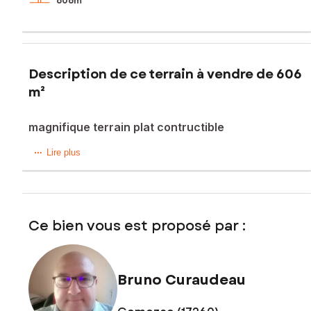
606m²
Description de ce terrain à vendre de 606
m²
magnifique terrain plat contructible
Ce beau terrain de 606m² à la campagne sur la commune
Lire plus
de montpellier de médillan sera vous séduire par sa
tranquillité.Le terrain est borné,viabilisé et l'étude de sol est
faite.Nous sommes a 30 min des plages,15min de saintes et
des entrées d'autoroute.Venez le visiter sans plus tarder.
Ce bien vous est proposé par :
Les informations sur les risques auxquels ce bien est
exposé sont disponibles sur le site Géorisques :
www.georisques.gouv.fr
Bruno Curaudeau
Prix de vente : 43 000 €
Honoraires charge vendeur