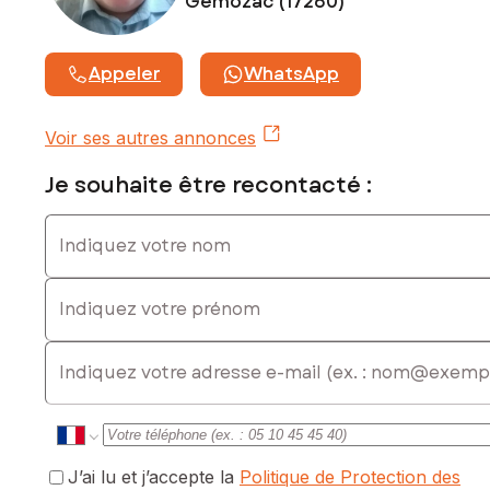
Gemozac (17260)
Contactez votre conseiller SAFTI : Bruno CURAUDEAU, Tél. :
06 02 52 30 11, E-mail : bruno.curaudeau@safti.fr - EI - Agent
Appeler
WhatsApp
commercial immatriculé au RSAC de SAINTES sous le
numéro 794158691
Voir ses autres annonces
Je souhaite être recontacté :
Indiquez votre nom
Indiquez votre prénom
E-mail
J’ai lu et j’accepte la
Politique de Protection des