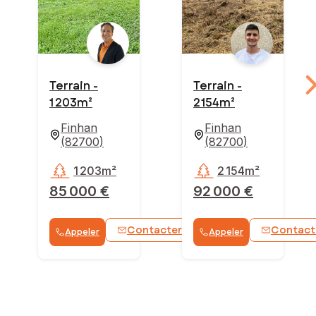
Terrain -
Terrain -
1 203m²
2 154m²
Finhan
Finhan
(
82700
)
(
82700
)
1 203m²
2 154m²
85 000 €
92 000 €
Contacter
Contact
Appeler
Appeler
WhatsApp