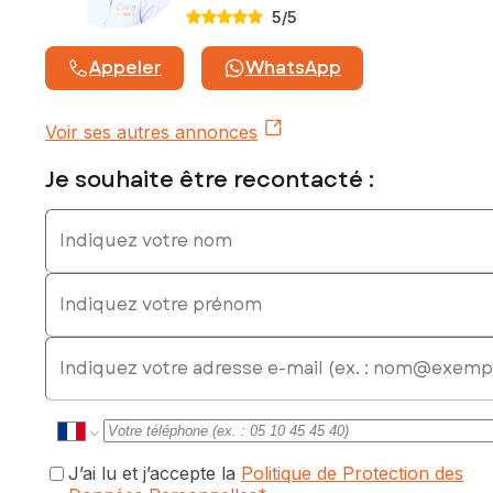
5
/5
Les informations sur les risques auxquels ce bien est
exposé sont disponibles sur le site Géorisques :
Appeler
WhatsApp
www.georisques.gouv.fr
Prix de vente : 84 000 €
Voir ses autres annonces
Honoraires charge vendeur
Je souhaite être recontacté :
Contactez votre conseiller SAFTI : Audrey COSTAMAGNA,
Tél. : 07 66 33 98 23, E-mail : audrey.costamagna@safti.fr -
Indiquez votre nom
EI - Agent commercial immatriculé au RSAC de MONTAUBAN
sous le numéro 848 522 355
Indiquez votre prénom
E-mail
J’ai lu et j’accepte la
Politique de Protection des