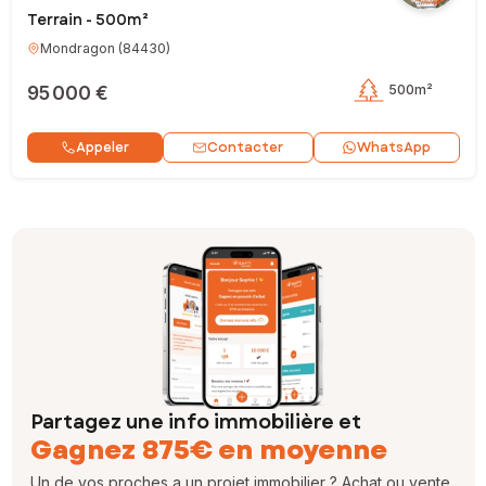
Terrain - 500m²
Mondragon
(
84430
)
95 000 €
500m²
Contacter
Appeler
WhatsApp
Partagez une info immobilière et
Gagnez 875€ en moyenne
Un de vos proches a un projet immobilier ? Achat ou vente,