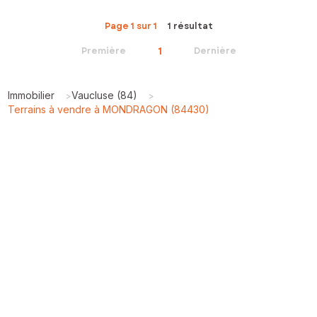
Page 1 sur 1
1 résultat
1
Première
Dernière
Immobilier
Vaucluse (84)
>
>
Terrains à vendre à MONDRAGON (84430)