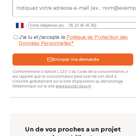
E-mail
0768186461, E-mail : naoual.et-taoudi@safti.fr - EI - Agent
commercial immatriculé au RSAC de ARRAS sous le numéro
991446717
J’ai lu et j’accepte la
Politique de Protection des
Données Personnelles
*
Envoyer ma demande
Conformément à l’article L.223-2 du Code de la consommation, il
est rappelé que le consommateur peut user de son droit à
s’inscrire gratuitement sur la liste d’opposition au démarchage
téléphonique sur le site
www.bloctel.gouv.fr
.
Un de vos proches a un projet