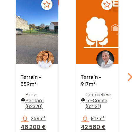
Terrain -
Terrain -
359m²
917m²
Bois-
Courcelles-
Bernard
Le-Comte
(
62320
)
(
62121
)
359m²
917m²
46 200 €
42 560 €