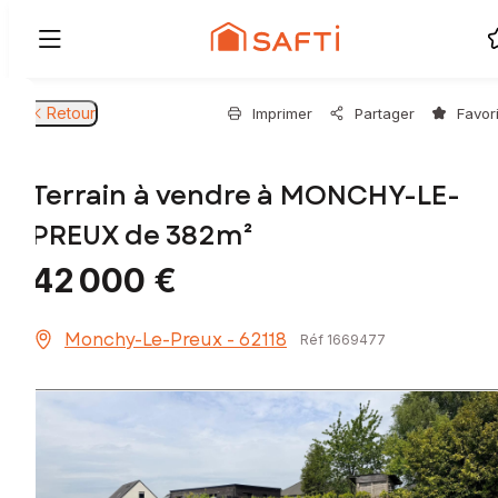
Retour
Imprimer
Partager
Favor
Terrain à vendre à MONCHY-LE-
PREUX de 382m²
42 000 €
Monchy-Le-Preux - 62118
Réf 1669477