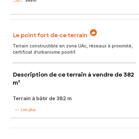
382m²
Le point fort de ce terrain
Terrain constructible en zone UAc, réseaux à proximité,
certificat d’urbanisme positif.
Description de ce terrain à vendre de 382
m²
Terrain à bâtir de 382 m
Terrain à bâtir non viabilisé d’environ 382 m² situé sur la
Lire plus
commune de Monchy-le-Preux, dans un environnement
calme.
Parcelle située en zone urbaine UAc du Plan Local