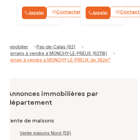
Contacter
Contact
Appeler
Appeler
WhatsApp
>
>
Immobilier
Pas-de-Calais (62)
>
Terrains à vendre à MONCHY-LE-PREUX (62118)
Terrain à vendre à MONCHY-LE-PREUX de 382m²
Annonces immobilières par
département
Vente de maisons
Vente maisons Nord (59)