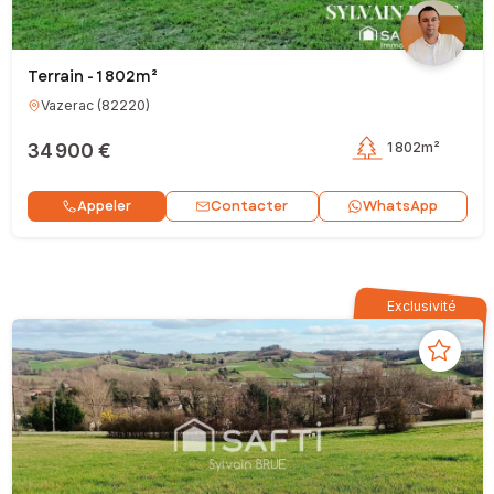
Terrain - 1 802m²
Vazerac
(
82220
)
34 900 €
1 802m²
Contacter
Appeler
WhatsApp
Exclusivité