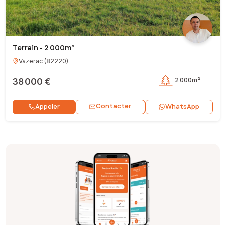
Terrain - 2 000m²
Vazerac
(
82220
)
38 000 €
2 000m²
Contacter
Appeler
WhatsApp