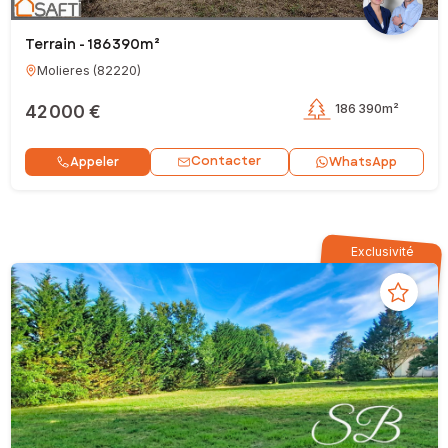
Terrain - 186 390m²
Molieres
(
82220
)
42 000 €
186 390m²
Contacter
Appeler
WhatsApp
Exclusivité