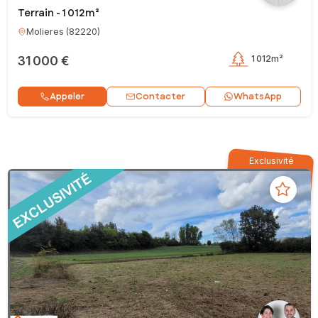
Terrain - 1 012m²
Molieres
(
82220
)
31 000 €
1 012m²
Contacter
Appeler
WhatsApp
Exclusivité