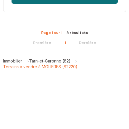
Page 1 sur 1
4 résultats
1
Première
Dernière
Immobilier
Tarn-et-Garonne (82)
>
>
Terrains à vendre à MOLIERES (82220)