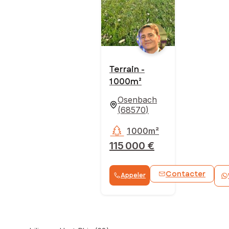
Terrain -
1 000m²
Osenbach
(
68570
)
1 000m²
115 000 €
Contacter
Appeler