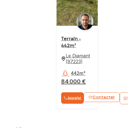
Terrain -
442m²
Le Diamant
(
97223
)
442m²
84 000 €
Contacter
Appeler