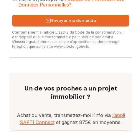
Prix de vente : 80 000 €
Données Personnelles
*
Honoraires charge vendeur
Envoyer ma demande
Contactez votre conseiller SAFTI : Jessica DAGUET, Tél. :
0696662827, E-mail : jessica.daguet@safti.fr - EI - Agent
Conformément à l’article L.223-2 du Code de la consommation, il
commercial immatriculé au RSAC de FORT-DE-FRANCE sous
est rappelé que le consommateur peut user de son droit à
le numéro 921 424 834
s’inscrire gratuitement sur la liste d’opposition au démarchage
téléphonique sur le site
www.bloctel.gouv.fr
.
Un de vos proches a un projet
immobilier ?
Achat ou vente, transmettez-moi l’info via
l’appli
SAFTI Connect
et gagnez 875€ en moyenne.