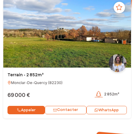
Terrain - 2 852m²
Monclar-De-Quercy
(
82230
)
69 000 €
2 852m²
Contacter
Appeler
WhatsApp