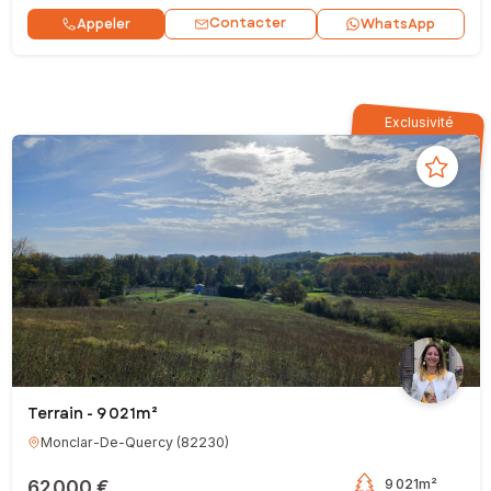
Contacter
Appeler
WhatsApp
Exclusivité
Terrain - 9 021m²
Monclar-De-Quercy
(
82230
)
62 000 €
9 021m²