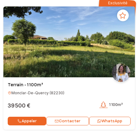
Exclusivité
Terrain - 1 100m²
Monclar-De-Quercy
(
82230
)
39 500 €
1 100m²
Contacter
Appeler
WhatsApp