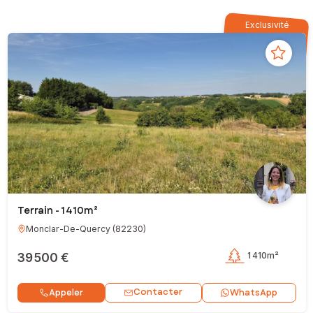
Exclusivité
Terrain - 1 410m²
Monclar-De-Quercy
(
82230
)
39 500 €
1 410m²
Contacter
Appeler
WhatsApp