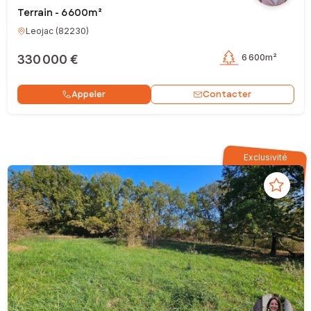
Terrain - 6 600m²
Leojac
(
82230
)
330 000 €
6 600m²
Contacter
Appeler
Exclusivité