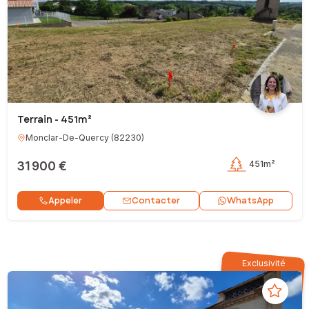
Terrain - 451m²
Monclar-De-Quercy
(
82230
)
31 900 €
451m²
Contacter
Appeler
WhatsApp
Exclusivité