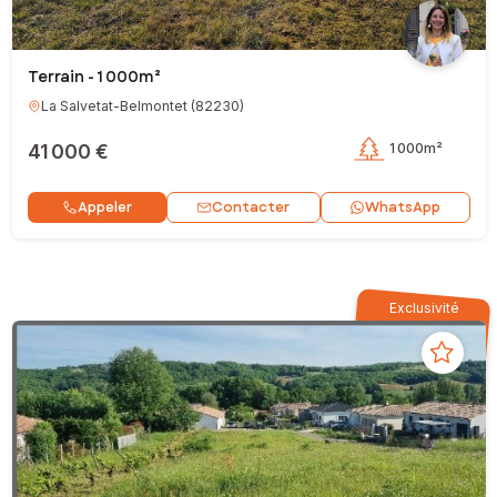
Terrain - 1 000m²
La Salvetat-Belmontet
(
82230
)
41 000 €
1 000m²
Contacter
Appeler
WhatsApp
Exclusivité