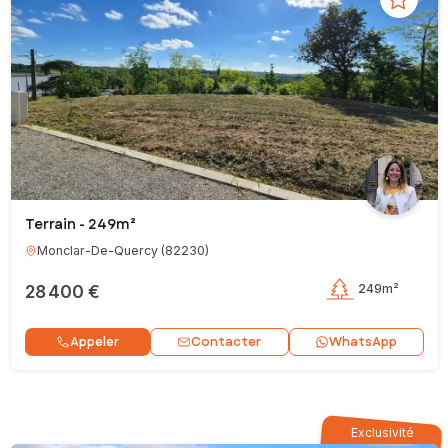
Terrain - 249m²
Monclar-De-Quercy
(
82230
)
28 400 €
249m²
Contacter
Appeler
WhatsApp
Exclusivité