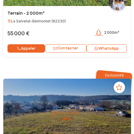
Terrain - 2 000m²
La Salvetat-Belmontet
(
82230
)
55 000 €
2 000m²
Contacter
Appeler
WhatsApp
Exclusivité