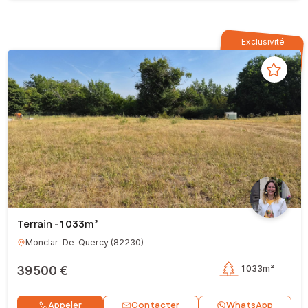
Exclusivité
Terrain - 1 033m²
Monclar-De-Quercy
(
82230
)
39 500 €
1 033m²
Contacter
Appeler
WhatsApp