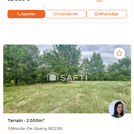
Contacter
Appeler
WhatsApp
Terrain - 2 000m²
Monclar-De-Quercy
(
82230
)