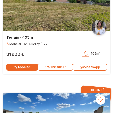
Terrain - 405m²
Monclar-De-Quercy
(
82230
)
31 900 €
405m²
Contacter
Appeler
WhatsApp
Exclusivité