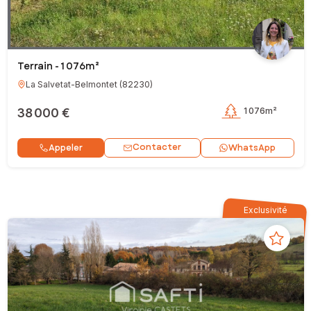
Terrain - 1 076m²
La Salvetat-Belmontet
(
82230
)
38 000 €
1 076m²
Contacter
Appeler
WhatsApp
Exclusivité