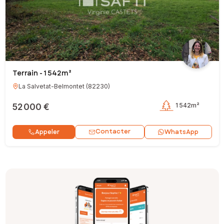
Terrain - 1 542m²
La Salvetat-Belmontet
(
82230
)
52 000 €
1 542m²
Contacter
Appeler
WhatsApp