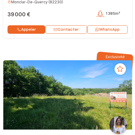
Monclar-De-Quercy
(
82230
)
39 000 €
1 385m²
Contacter
Appeler
WhatsApp
Exclusivité