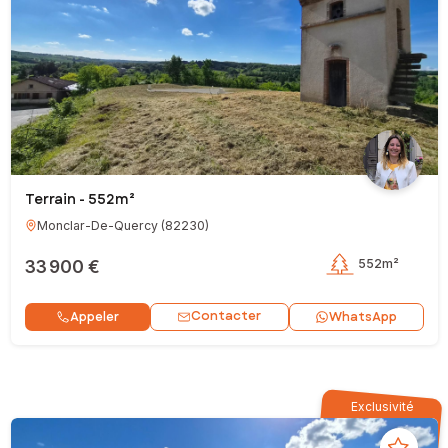
Terrain - 552m²
Monclar-De-Quercy
(
82230
)
33 900 €
552m²
Contacter
Appeler
WhatsApp
Exclusivité