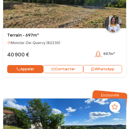
Terrain - 697m²
Monclar-De-Quercy
(
82230
)
40 900 €
697m²
Contacter
Appeler
WhatsApp
Exclusivité