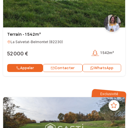
Terrain - 1 542m²
La Salvetat-Belmontet
(
82230
)
52 000 €
1 542m²
Contacter
Appeler
WhatsApp
Exclusivité