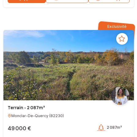
Exclusivité
Terrain - 2 087m²
Monclar-De-Quercy
(
82230
)
49 000 €
2 087m²