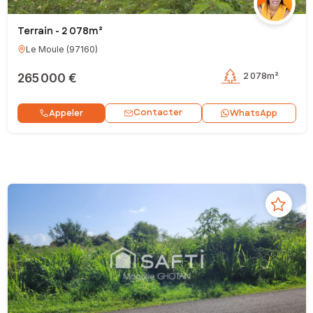
Terrain - 2 078m²
Le Moule
(
97160
)
265 000 €
2 078m²
Contacter
Appeler
WhatsApp