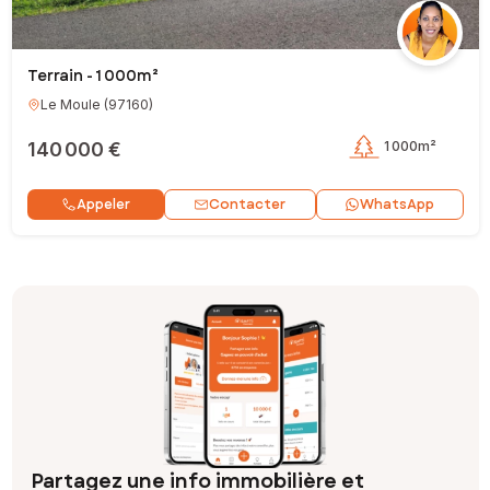
Terrain - 1 000m²
Le Moule
(
97160
)
140 000 €
1 000m²
Contacter
Appeler
WhatsApp
Partagez une info immobilière et