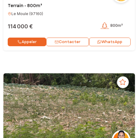
Terrain - 800m²
Le Moule
(
97160
)
114 000 €
800m²
Contacter
Appeler
WhatsApp