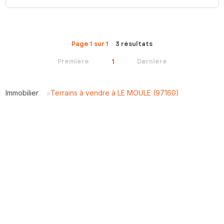
Page 1 sur 1
3 résultats
1
Première
Dernière
Immobilier
Terrains à vendre à LE MOULE (97160)
>