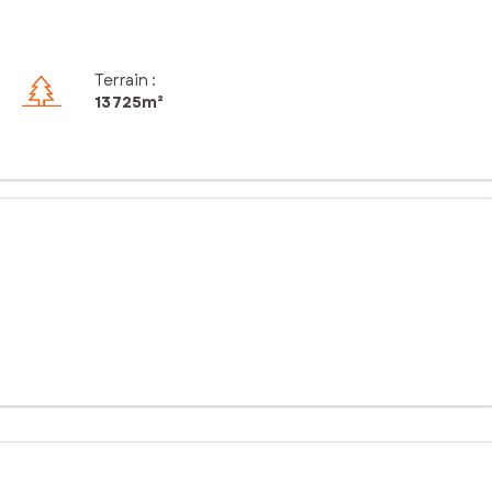
Terrain :
13 725m²
portunité rare sur le secteur.
ant ruisseau en bordure qui apporte un véritable cachet au lieu.
immobilier grâce à sa possibilité de division en deux parcelles