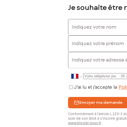
les raccordements. Un assainissement autonome sera à prévoir.
Je souhaite être 
Indiquez votre nom
Indiquez votre prénom
E-mail
 de tranquillité et d’un fort potentiel d’aménagement dans l’un des
J’ai lu et j’accepte la
Pol
sé sont disponibles sur le site Géorisques : www.georisques.gouv.fr
Envoyer ma demande
Conformément à l’article L.223-2 
user de son droit à s’inscrire gratu
58021656, E-mail : sylvain.brue@safti.fr - EI - Agent commercial i
www.bloctel.gouv.fr
.