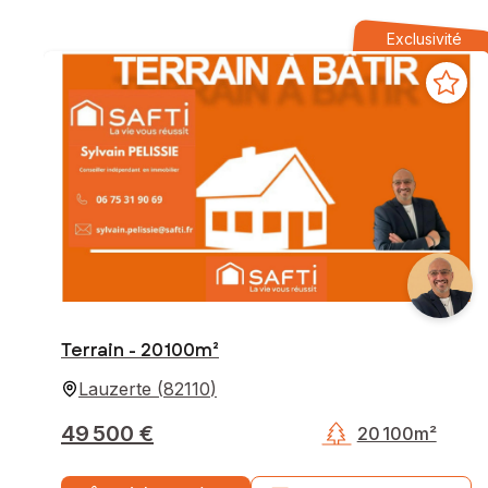
Exclusivité
Terrain - 20 100m²
Lauzerte
(
82110
)
49 500 €
20 100m²