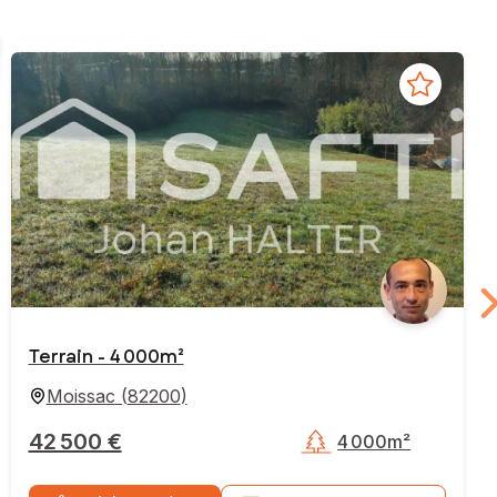
Terrain - 4 000m²
Moissac
(
82200
)
42 500 €
4 000m²