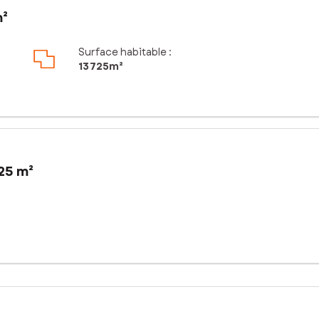
m²
Surface habitable :
13 725m²
25 m²
ez ce magnifique terrain constructible de plus d’un hectare, une op
le parcelle offre un cadre de vie calme et verdoyant, avec un charm
 principale, une maison familiale avec grand terrain, qu’un projet 