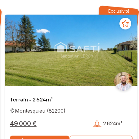
Exclusivité
Terrain - 2 624m²
Montesquieu
(
82200
)
49 000 €
2 624m²