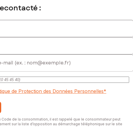
recontacté :
 plus beaux secteurs du Tarn-et-Garonne.
itique de Protection des Données Personnelles
*
du Code de la consommation, il est rappelé que le consommateur peut
itement sur la liste d’opposition au démarchage téléphonique sur le site
mmatriculé au RSAC de Montauban sous le numéro 982 968 505