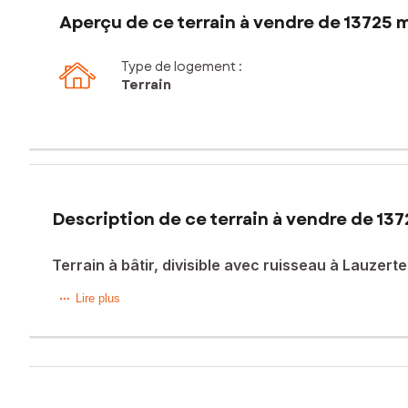
Aperçu de ce terrain à vendre de 13725 
Type de logement :
Terrain
Description de ce terrain à vendre de 137
Terrain à bâtir, divisible avec ruisseau à Lauzerte
À seulement quelques minutes du cœur de Lauzerte, découvr
Lire plus
Nichée dans un environnement naturel privilégié, cette bel
Son vaste espace permet d’imaginer aussi bien une résidence
constructibles.