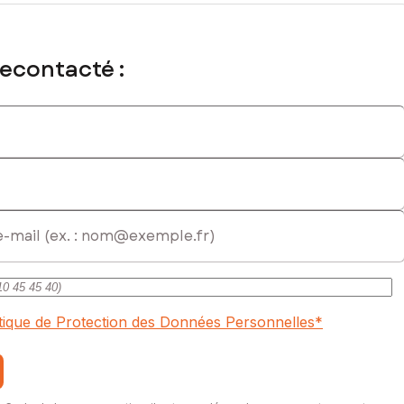
recontacté :
l immatriculé au RSAC de CASTRES sous le numéro 824 659 072
itique de Protection des Données Personnelles
*