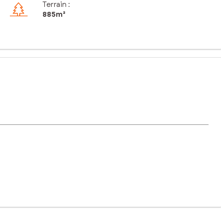
Terrain :
885m²