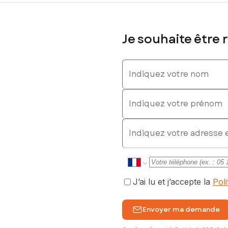
Je souhaite être 
0624991784, E-mail : philippe.bosc@safti.fr - EI - Agent commercia
Indiquez votre nom
Indiquez votre prénom
E-mail
J’ai lu et j’accepte la
Pol
Envoyer ma demande