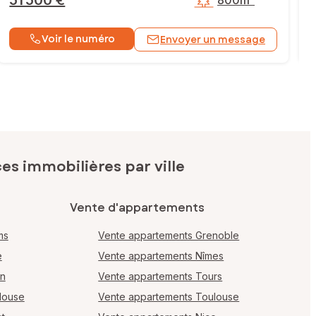
51 500 €
800m²
Voir le numéro
Envoyer un message
s immobilières par ville
Vente d'appartements
ms
Vente appartements Grenoble
e
Vente appartements Nîmes
en
Vente appartements Tours
louse
Vente appartements Toulouse