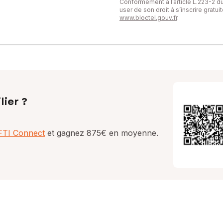
Conformément à l’article L.223-2 
user de son droit à s’inscrire gratu
www.bloctel.gouv.fr
.
lier ?
AFTI Connect
et gagnez 875€ en moyenne.