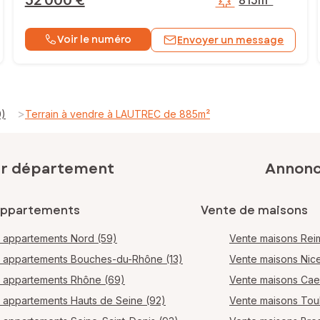
52 000 €
815m²
Voir le numéro
Envoyer un message
>
0)
Terrain à vendre à LAUTREC de 885m²
ar département
Annonce
appartements
Vente de maisons
 appartements Nord (59)
Vente maisons Rei
 appartements Bouches-du-Rhône (13)
Vente maisons Nic
 appartements Rhône (69)
Vente maisons Ca
 appartements Hauts de Seine (92)
Vente maisons Tou