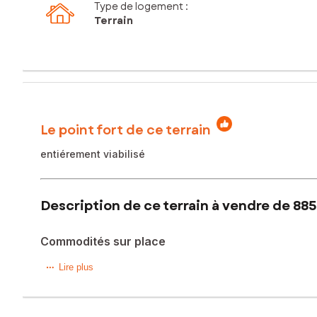
Type de logement :
Terrain
Le point fort de ce terrain
entiérement viabilisé
Description de ce terrain à vendre de 885
Commodités sur place
Terrain constructible de 885 m² entierement viabilisé, assai
Lire plus
Les informations sur les risques auxquels ce bien est expo