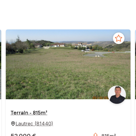
Terrain - 815m²
Lautrec
(
81440
)