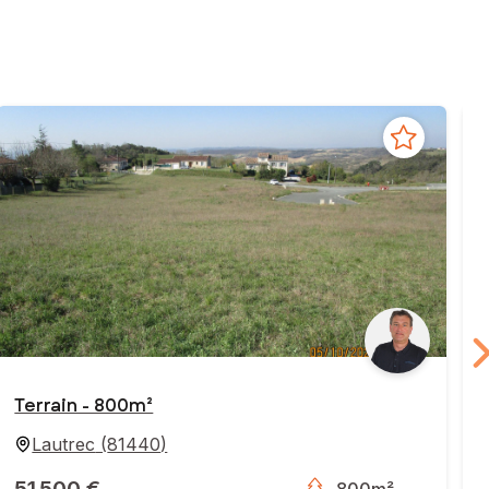
Terrain - 800m²
Lautrec
(
81440
)