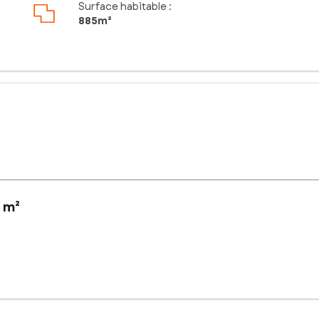
Surface habitable :
885m²
 m²
nissement collectif.
sé sont disponibles sur le site Géorisques : www.georisques.gouv.fr