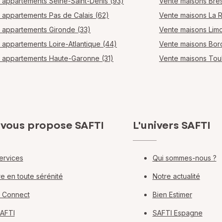
 appartements Seine-Saint-Denis (93)
Vente maisons Bres
 appartements Pas de Calais (62)
Vente maisons La 
 appartements Gironde (33)
Vente maisons Lim
 appartements Loire-Atlantique (44)
Vente maisons Bo
 appartements Haute-Garonne (31)
Vente maisons Tou
 vous propose SAFTI
L'univers SAFTI
ervices
Qui sommes-nous ?
e en toute sérénité
Notre actualité
 Connect
Bien Estimer
SAFTI
SAFTI Espagne