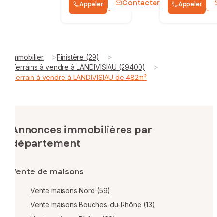
Contacter
Appeler
Appeler
WhatsApp
>
>
Immobilier
Finistère (29)
>
Terrains à vendre à LANDIVISIAU (29400)
Terrain à vendre à LANDIVISIAU de 482m²
Annonces immobilières par
département
Vente de maisons
Vente maisons Nord (59)
Vente maisons Bouches-du-Rhône (13)