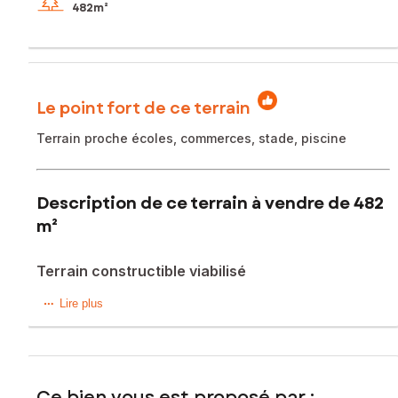
482m²
Le point fort de ce terrain
Terrain proche écoles, commerces, stade, piscine
Description de ce terrain à vendre de 482
m²
Terrain constructible viabilisé
A Landivisiau terrain constructible de 482 m² (Lot 10) dans
Lire plus
un nouveau lotissement comprenant 35 lots.
Lotissement très bien placé proche du stade de Tiez
Nevez, de le piscine municipale, des écoles et commerces.
Toutes ses commodités peuvent se faire à pieds.
Ce bien vous est proposé par :