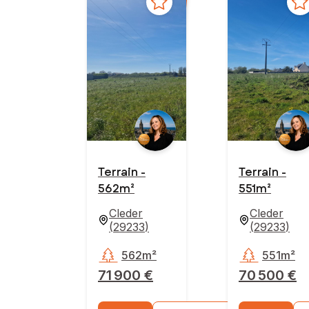
Terrain -
Terrain -
562m²
551m²
Cleder
Cleder
(
29233
)
(
29233
)
562m²
551m²
71 900 €
70 500 €