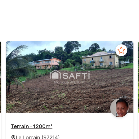
Terrain - 1 200m²
Le Lorrain
(
97214
)