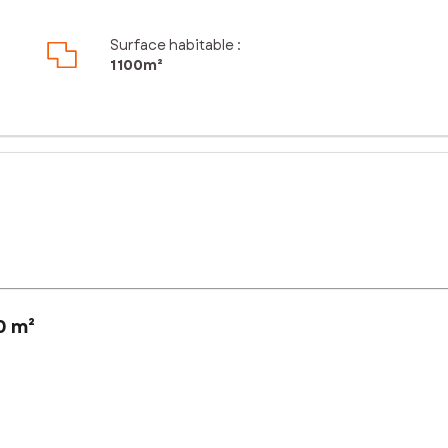
Surface habitable :
1 100m²
0 m²
ain prêt à bâtir à Trinité.