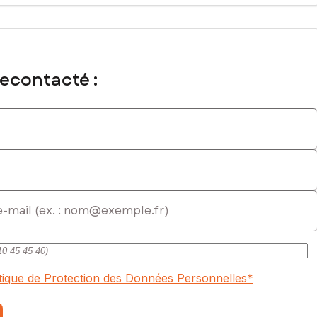
bourg et de toutes les commodités : commerces, écoles,
nt agréable et verdoyant.
recontacté :
r rapidement votre projet immobilier.
rinité.
mmatriculé au RSAC de Fort-de-France sous le numéro 980 286
itique de Protection des Données Personnelles
*