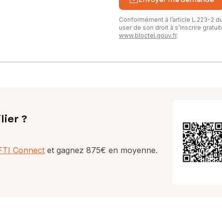
Conformément à l’article L.223-2 
user de son droit à s’inscrire gratu
www.bloctel.gouv.fr
.
lier ?
AFTI Connect
et gagnez 875€ en moyenne.