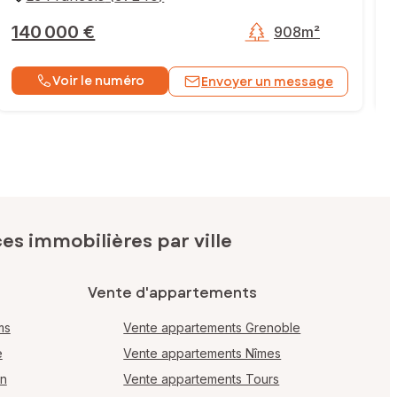
140 000 €
908m²
Voir le numéro
Envoyer un message
s immobilières par ville
Vente d'appartements
ms
Vente appartements Grenoble
e
Vente appartements Nîmes
en
Vente appartements Tours