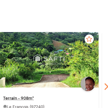
Terrain - 908m²
T
Le Francois
(
97240
)