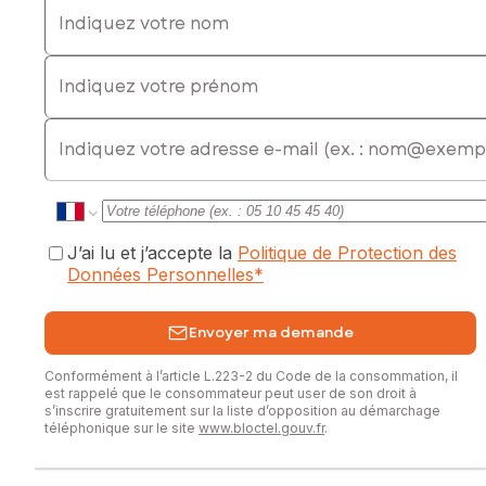
Indiquez votre nom
Indiquez votre prénom
Emplacement stratégique, excellent accès routier, proximité
immédiate des axes principaux et de l’agglomération
E-mail
cannoise.
À saisir rapidement – Opportunité rare sur le secteur !
Les informations sur les risques auxquels ce bien est
exposé sont disponibles sur le site Géorisques :
J’ai lu et j’accepte la
Politique de Protection des
www.georisques.gouv.fr
Données Personnelles
*
Prix de vente : 2 550 000 €
Envoyer ma demande
Honoraires charge vendeur
Conformément à l’article L.223-2 du Code de la consommation, il
Contactez votre conseiller SAFTI : Grégory HAESEBAERT,
est rappelé que le consommateur peut user de son droit à
Tél. : 0698253318, E-mail : gregory.haesebaert@safti.fr - EI -
s’inscrire gratuitement sur la liste d’opposition au démarchage
Agent commercial immatriculé au RSAC de Draguignan sous
téléphonique sur le site
www.bloctel.gouv.fr
.
le numéro 513 930 255