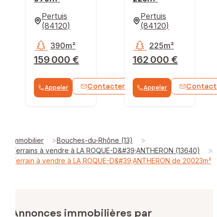
Pertuis
Pertuis
(
84120
)
(
84120
)
390m²
225m²
159 000 €
162 000 €
Contacter
Contact
Appeler
Appeler
WhatsApp
>
>
Immobilier
Bouches-du-Rhône (13)
>
Terrains à vendre à LA ROQUE-D&#39;ANTHERON (13640)
Terrain à vendre à LA ROQUE-D&#39;ANTHERON de 20023m²
Annonces immobilières par