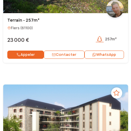
Terrain - 257m²
Flers
(
61100
)
23 000 €
257m²
Contacter
Appeler
WhatsApp