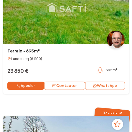
Terrain - 695m²
Landisacq
(
61100
)
23 850 €
695m²
Contacter
Appeler
WhatsApp
Exclusivité