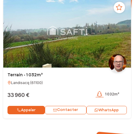
Terrain - 1 032m²
Landisacq
(
61100
)
33 960 €
1 032m²
Contacter
Appeler
WhatsApp