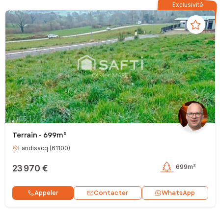
Exclusivité
Terrain - 699m²
Landisacq
(
61100
)
23 970 €
699m²
Contacter
Appeler
WhatsApp