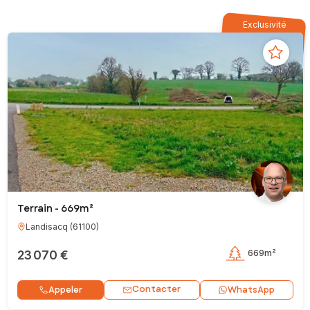
Exclusivité
Terrain - 669m²
Landisacq
(
61100
)
23 070 €
669m²
Contacter
Appeler
WhatsApp