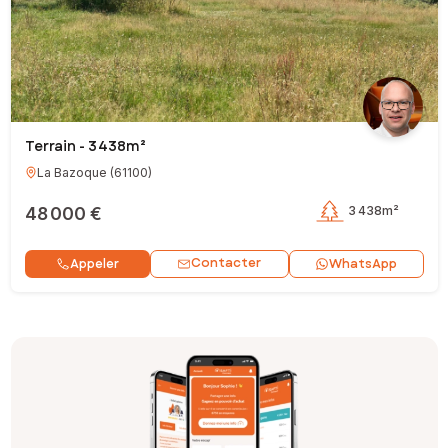
Terrain - 3 438m²
La Bazoque
(
61100
)
48 000 €
3 438m²
Contacter
Appeler
WhatsApp