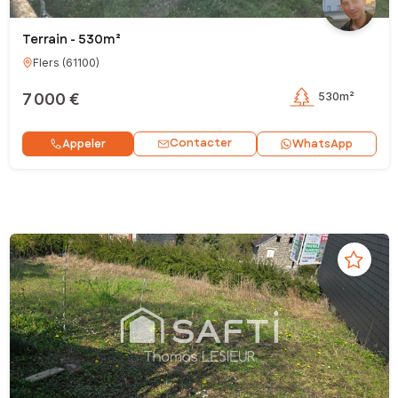
Terrain - 530m²
Flers
(
61100
)
7 000 €
530m²
Contacter
Appeler
WhatsApp