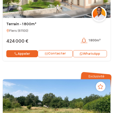
Terrain - 1 800m²
Flers
(
61100
)
424 000 €
1 800m²
Contacter
Appeler
WhatsApp
Exclusivité