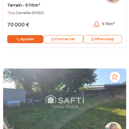
Terrain - 5 110m²
La Carneille
(
61100
)
70 000 €
5 110m²
Contacter
Appeler
WhatsApp