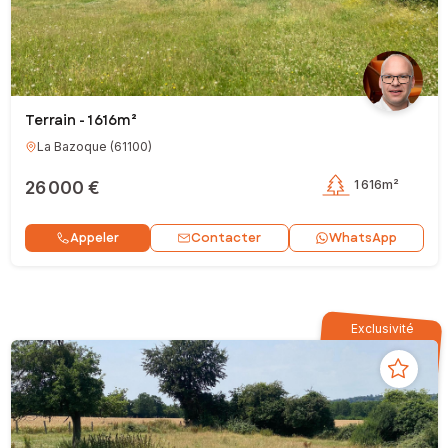
Terrain - 1 616m²
La Bazoque
(
61100
)
26 000 €
1 616m²
Contacter
Appeler
WhatsApp
Exclusivité