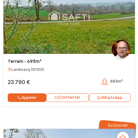
Terrain - 693m²
Landisacq
(
61100
)
23 790 €
693m²
Contacter
Appeler
WhatsApp
Exclusivité