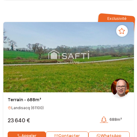
Exclusivité
Terrain - 688m²
Landisacq
(
61100
)
23 640 €
688m²
Contacter
Appeler
WhatsApp