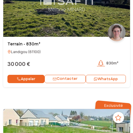
Terrain - 830m²
Landigou
(
61100
)
30 000 €
830m²
Contacter
Appeler
WhatsApp
Exclusivité