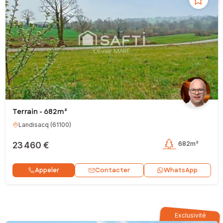
Terrain - 682m²
Landisacq
(
61100
)
23 460 €
682m²
Contacter
Appeler
WhatsApp
Exclusivité