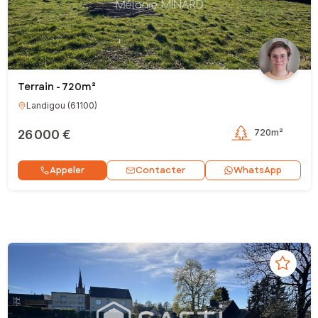
Terrain - 720m²
Landigou
(
61100
)
26 000 €
720m²
Contacter
Appeler
WhatsApp