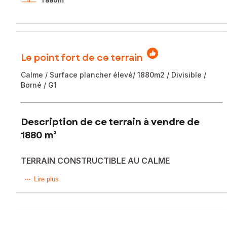
1 880m²
Le point fort de ce terrain
Calme / Surface plancher élevé/ 1880m2 / Divisible /
Borné / G1
Description de ce terrain à vendre de
1880 m²
TERRAIN CONSTRUCTIBLE AU CALME
Terrain calme en pente douce avec vue dégagée sur la
Lire plus
campagne.
Libre de construction.
Accès directe à une chemin peu passant.
Terrain de forme rectangulaire, pas de perte de surface!