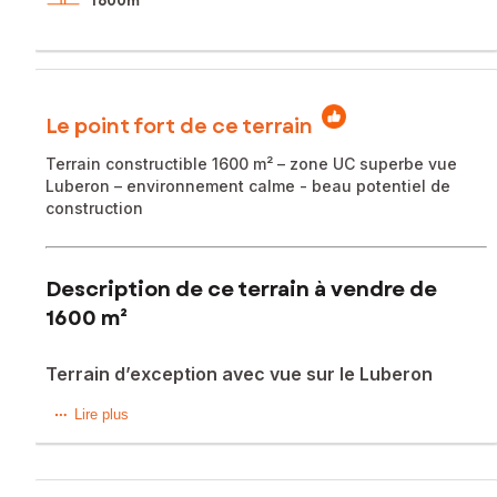
1 600m²
Le point fort de ce terrain
Terrain constructible 1600 m² – zone UC superbe vue
Luberon – environnement calme - beau potentiel de
construction
Description de ce terrain à vendre de
1600 m²
Terrain d’exception avec vue sur le Luberon
Situé à La Bastidonne (84120), ce terrain de 1600 m² offre
Lire plus
un cadre paisible dans un quartier recherché pour son
ambiance authentique et son charme provençal. Ce terrain
bénéficie d'une situation idéale pour construire la maison