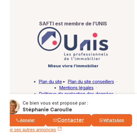
SAFTI est membre de l’UNIS
Mieux vivre l’immobilier
Plan du site
·
Plan du site conseillers
·
Mentions légales
·
Politique de protection des données
·
Barème d'honoraires
·
Paramétrer mes cookies
Ce bien vous est proposé par :
Stéphanie Caroulle
© SAFTI 2026. Tous droits réservés.
Contacter
Appeler
WhatsApp
Voir ses autres annonces