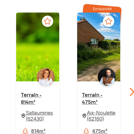
Exclusivité
Terrain -
Terrain -
814m²
475m²
Sallaumines
Aix-Noulette
(
62430
)
(
62160
)
814m²
475m²