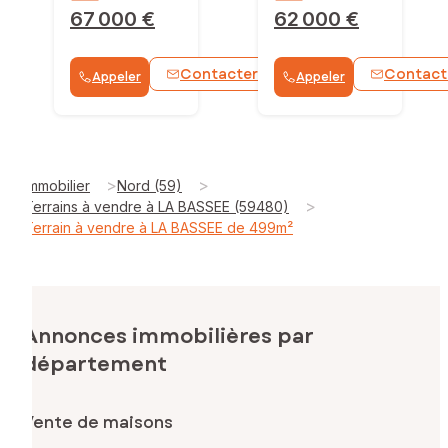
67 000 €
62 000 €
Contacter
Contact
Appeler
Appeler
WhatsApp
>
>
Immobilier
Nord (59)
>
Terrains à vendre à LA BASSEE (59480)
Terrain à vendre à LA BASSEE de 499m²
Annonces immobilières par
département
Vente de maisons