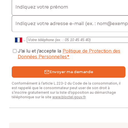
Indiquez votre prénom
Contactez votre conseiller SAFTI : Stéphanie CAROULLE,
Tél. : 0613972026, E-mail : stephanie.caroulle@safti.fr - EI -
E-mail
Agent commercial immatriculé au RSAC de LILLE sous le
numéro 100767052
J’ai lu et j’accepte la
Politique de Protection des
Données Personnelles
*
Envoyer ma demande
Conformément à l’article L.223-2 du Code de la consommation, il
est rappelé que le consommateur peut user de son droit à
s’inscrire gratuitement sur la liste d’opposition au démarchage
téléphonique sur le site
www.bloctel.gouv.fr
.