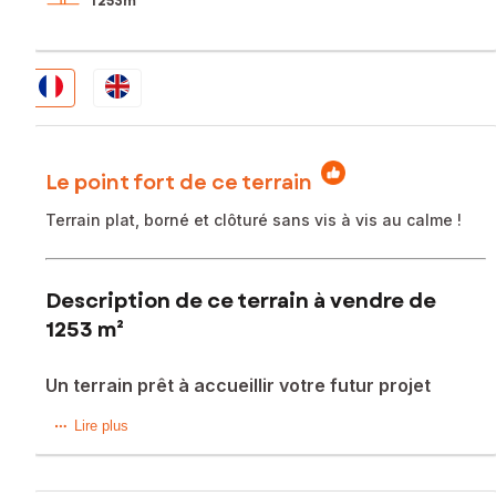
1 253m²
Le point fort de ce terrain
Terrain plat, borné et clôturé sans vis à vis au calme !
Description de ce terrain à vendre de
1253 m²
Un terrain prêt à accueillir votre futur projet
Ne manquez pas cette occasion unique !
Lire plus
À Jumièges, découvrez ce terrain plat de 1250 m², prêt à
accueillir votre projet de construction.