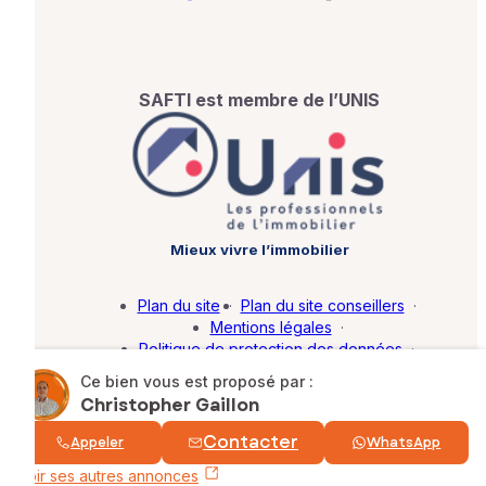
SAFTI est membre de l’UNIS
Mieux vivre l’immobilier
Plan du site
·
Plan du site conseillers
·
Mentions légales
·
Politique de protection des données
·
Barème d'honoraires
·
Paramétrer mes cookies
Ce bien vous est proposé par :
Christopher Gaillon
© SAFTI 2026. Tous droits réservés.
Contacter
Appeler
WhatsApp
Voir ses autres annonces