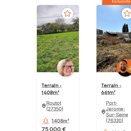
Exclusivité
Terrain -
Terrain -
1 408m²
661m²
Routot
Port-
(
27350
)
Jerome-
Sur-Seine
(
76330
)
1 408m²
75 000 €