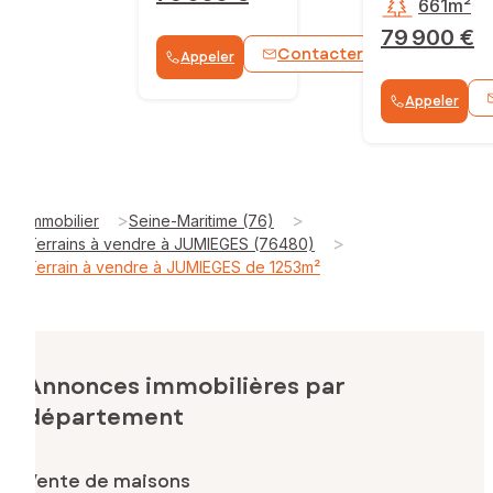
661m²
79 900 €
Contacter
Appeler
WhatsApp
Appeler
>
>
Immobilier
Seine-Maritime (76)
>
Terrains à vendre à JUMIEGES (76480)
Terrain à vendre à JUMIEGES de 1253m²
Annonces immobilières par
département
Vente de maisons