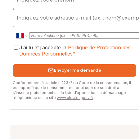
www.georisques.gouv.fr
E-mail
Prix de vente : 79 500 €
Honoraires charge vendeur
Contactez votre conseiller SAFTI : Christopher GAILLON,
Tél. : 0699754573, E-mail : christopher.gaillon@safti.fr - EI -
Agent commercial immatriculé au RSAC de Rouen sous le
J’ai lu et j’accepte la
Politique de Protection des
numéro 534 418 413
Données Personnelles
*
Envoyer ma demande
Conformément à l’article L.223-2 du Code de la consommation, il
est rappelé que le consommateur peut user de son droit à
s’inscrire gratuitement sur la liste d’opposition au démarchage
téléphonique sur le site
www.bloctel.gouv.fr
.