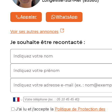
Longeville-Sur-Mer (85560)
www.georisques.gouv.fr
Prix de vente : 147 500 €
Appeler
WhatsApp
Honoraires charge vendeur
Contactez votre conseiller SAFTI : Mélina BIRONNEAU, Tél. :
Voir ses autres annonces
0677507314, E-mail : melina.bironneau@safti.fr - EI - Agent
commercial immatriculé au RSAC de La Roche-sur-Yon sous
Je souhaite être recontacté :
le numéro 984698357
Indiquez votre nom
Indiquez votre prénom
E-mail
J’ai lu et j’accepte la
Politique de Protection des