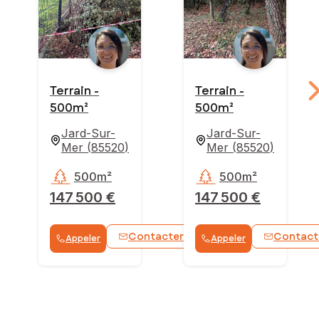
Terrain -
Terrain -
500m²
500m²
Jard-Sur-
Jard-Sur-
Mer
(
85520
)
Mer
(
85520
)
500m²
500m²
147 500 €
147 500 €
Contacter
Contact
Appeler
Appeler
WhatsApp