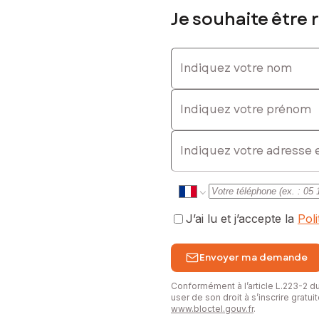
Je souhaite être 
 : 06 24 14 50 90, E-mail : valerie.guillemain@safti.fr - EI - Agent
Indiquez votre nom
Indiquez votre prénom
E-mail
J’ai lu et j’accepte la
Pol
Envoyer ma demande
Conformément à l’article L.223-2 
user de son droit à s’inscrire gratu
www.bloctel.gouv.fr
.