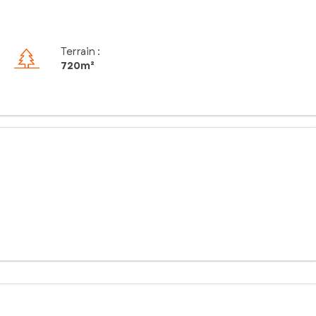
Terrain :
720m²
mobilier sur mesure. Sa surface généreuse permet d'envisager la
 superficie, ce terrain offre de multiples possibilités