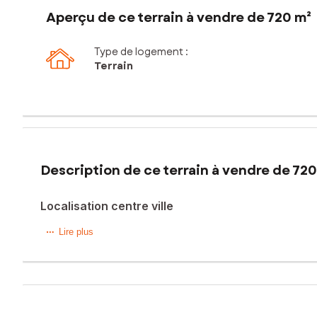
Aperçu de ce terrain à vendre de 720 m²
Type de logement :
Terrain
Description de ce terrain à vendre de 720
Localisation centre ville
Ce terrain de 720 m² à Istres (proche centre ville) viabil
Lire plus
construction d'une propriété personnalisée, adaptée aux bes
d'aménagement.
Les informations sur les risques auxquels ce bien est expo