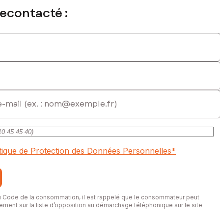
recontacté :
 commercial immatriculé au RSAC de salon-de-provence sous le
itique de Protection des Données Personnelles
*
du Code de la consommation, il est rappelé que le consommateur peut
itement sur la liste d’opposition au démarchage téléphonique sur le site