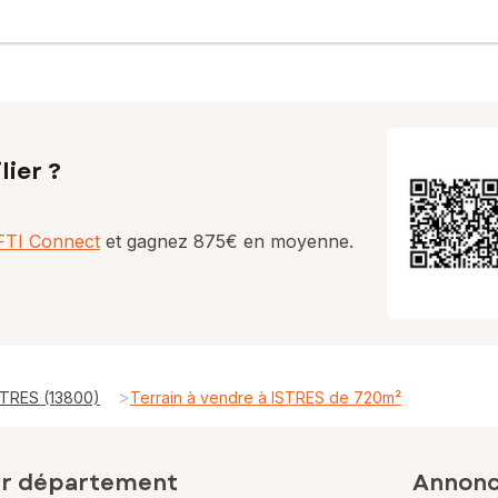
lier ?
AFTI Connect
et gagnez 875€ en moyenne.
>
STRES (13800)
Terrain à vendre à ISTRES de 720m²
ar département
Annonce