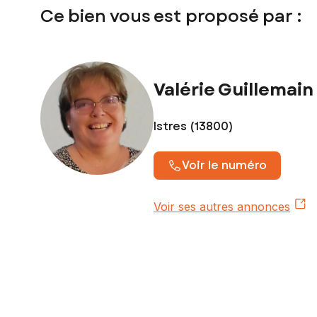
Prix de vente : 312 000 €
Ce bien vous est proposé par :
Honoraires charge vendeur
Contactez votre conseiller SAFTI : Valérie GUILLEMAIN, Tél.
numéro 394 786 834
Valérie Guillemain
Istres (13800)
Voir le numéro
Voir ses autres annonces