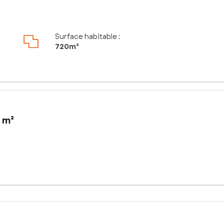
Surface habitable :
720m²
 m²
isé, représente une opportunité unique pour concrétiser un projet im
oins et aux envies de son futur propriétaire. Bénéficiant d'une belle
sé sont disponibles sur le site Géorisques : www.georisques.gouv.fr