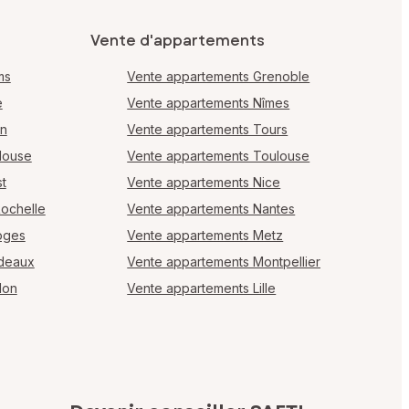
Vente d'appartements
ms
Vente appartements Grenoble
e
Vente appartements Nîmes
en
Vente appartements Tours
louse
Vente appartements Toulouse
t
Vente appartements Nice
Rochelle
Vente appartements Nantes
oges
Vente appartements Metz
rdeaux
Vente appartements Montpellier
lon
Vente appartements Lille