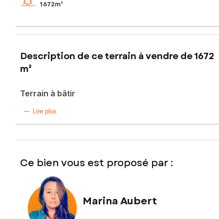
1 672m²
Description de ce terrain à vendre de 1672
m²
Terrain à bâtir
A 2 min d'Illiers-Combray, terrain viabilisé de 1672 m²
Lire plus
A Illiers--Combray, trouvez trous les commodités (médecin,
pharmacie, commerces, coiffeurs, écoles et collèges...)
Autoroute à la sortie d'Illiers-Combray
Ce bien vous est proposé par :
Les informations sur les risques auxquels ce bien est
exposé sont disponibles sur le site Géorisques :
www.georisques.gouv.fr
Marina Aubert
Prix de vente : 47 500 €