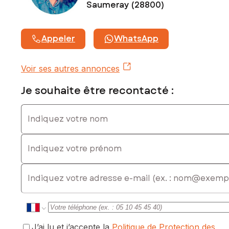
Honoraires charge vendeur
Saumeray (28800)
Contactez votre conseiller SAFTI : Marina AUBERT, Tél. :
0601856755, E-mail : marina.aubert@safti.fr - EI - Agent
Appeler
WhatsApp
commercial immatriculé au RSAC de Chartres sous le
numéro 842801409
Voir ses autres annonces
Je souhaite être recontacté :
Indiquez votre nom
Indiquez votre prénom
E-mail
J’ai lu et j’accepte la
Politique de Protection des