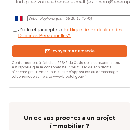
exposé sont disponibles sur le site Géorisques :
www.georisques.gouv.fr
Prix de vente : 71 925 €
Honoraires charge vendeur
J’ai lu et j’accepte la
Politique de Protection des
Données Personnelles
*
Contactez votre conseiller SAFTI : Gwénolé LE GOUIL, Tél. :
0602306137, E-mail : gwenole.legouil@safti.fr - EI - Agent
Envoyer ma demande
commercial immatriculé au RSAC de La Roche-sur-Yon sous
le numéro 423987403
Conformément à l’article L.223-2 du Code de la consommation, il
est rappelé que le consommateur peut user de son droit à
s’inscrire gratuitement sur la liste d’opposition au démarchage
téléphonique sur le site
www.bloctel.gouv.fr
.
Un de vos proches a un projet
immobilier ?