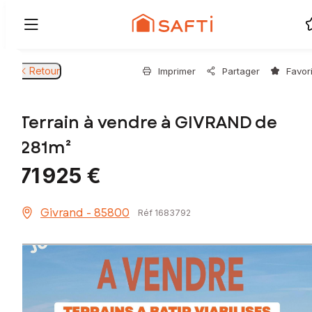
Retour
Imprimer
Partager
Favor
Terrain à vendre à GIVRAND de
281m²
71 925 €
Givrand - 85800
Réf 1683792