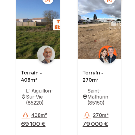
Terrain -
Terrain -
408m²
270m²
L' Aiguillon-
Saint-
Sur-Vie
Mathurin
(
85220
)
(
85150
)
408m²
270m²
69 100 €
79 000 €