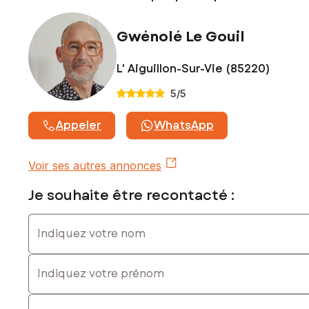
Ici, profitez d’un environnement serein, à proximité
immédiate des plages du littoral et des sentiers de
Gwénolé Le Gouil
promenade du marais. Ancrée dans une histoire riche,
Givrand séduit par son authenticité et sa convivialité, offrant
L' Aiguillon-Sur-Vie (85220)
un cadre de vie harmonieux entre nature et douceur de
vivre.
5
/5
Les atouts du programme :
Appeler
WhatsApp
Jusqu’à 2 000 € d’aides pour les primo-accédants, avec le
soutien du Pays de Saint Gilles Croix de Vie
Voir ses autres annonces
Secteur recherché avec une forte attractivité résidentielle
Je souhaite être recontacté :
Ecoles maternelle et primaire, commerces de proximité,
Indiquez votre nom
équipements sportifs et espaces naturels préservés
Proximité immédiate de Saint-Gilles-Croix-de-Vie
Indiquez votre prénom
À seulement 8 minutes des plages
E-mail
Les informations sur les risques auxquels ce bien est