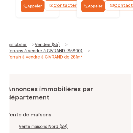
Contacter
Contact
Appeler
Appeler
WhatsApp
>
>
Immobilier
Vendée (85)
>
Terrains à vendre à GIVRAND (85800)
Terrain à vendre à GIVRAND de 281m²
Annonces immobilières par
département
Vente de maisons
Vente maisons Nord (59)