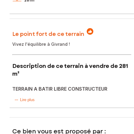
281m²
Le point fort de ce terrain
Vivez l'équilibre à Givrand !
Description de ce terrain à vendre de 281
m²
TERRAIN A BATIR LIBRE CONSTRUCTEUR
Un territoire à l’identité rurale & au dynamisme balnéaire
Lire plus
Entre les plages de la côte vendéenne, les marais du
Jaunay et le dynamisme de Saint-Gilles-Croix-de-Vie, Ô
Gué Gorand vous offre une opportunité rare de devenir
propriétaire dans un cadre privilégié, à la fois recherché et
Ce bien vous est proposé par :
préservé.