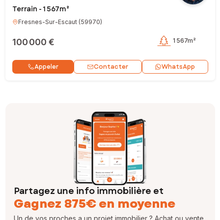
Terrain - 1 567m²
Fresnes-Sur-Escaut
(
59970
)
100 000 €
1 567m²
Contacter
Appeler
WhatsApp
Partagez une info immobilière et
Gagnez 875€ en moyenne
Un de vos proches a un projet immobilier ? Achat ou vente,