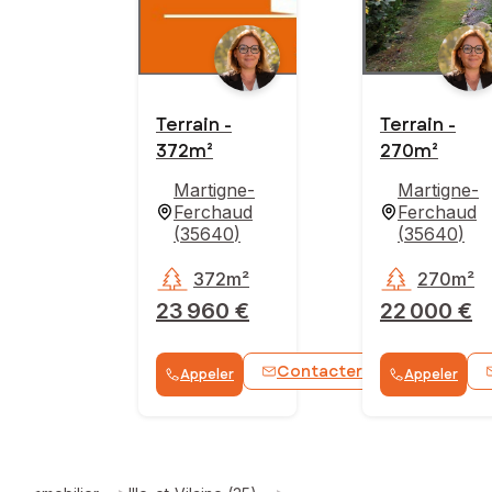
Terrain -
Terrain -
372m²
270m²
Martigne-
Martigne-
Ferchaud
Ferchaud
(
35640
)
(
35640
)
372m²
270m²
23 960 €
22 000 €
Contacter
Appeler
Appeler
WhatsApp