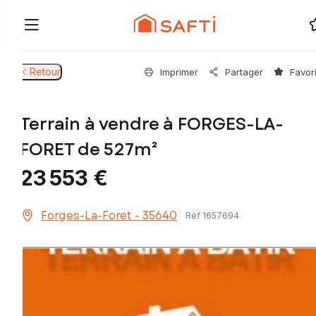
Retour
Imprimer
Partager
Favor
Terrain à vendre à FORGES-LA-
FORET de 527m²
23 553 €
Forges-La-Foret - 35640
Réf 1657694