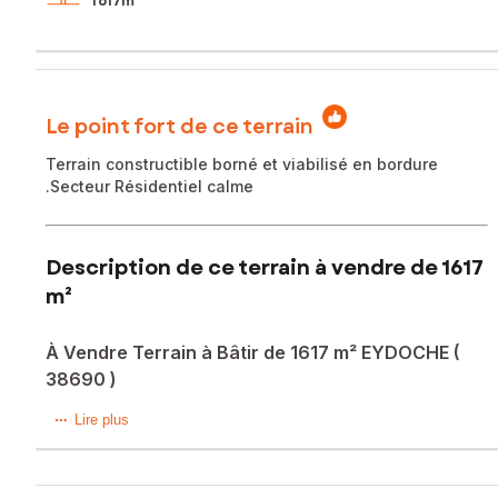
1 617m²
Le point fort de ce terrain
Terrain constructible borné et viabilisé en bordure
.Secteur Résidentiel calme
Description de ce terrain à vendre de 1617
m²
À Vendre Terrain à Bâtir de 1617 m² EYDOCHE (
38690 )
Venez découvrir ce magnifique Terrain constructible
Lire plus
entièrement plat borné et viabilisé.
D'une superficie d'environ 1617 m².
Situé sur la commune d'EYDOCHE ( 38690 )