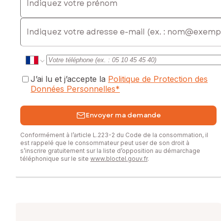
Prix de vente : 115 000 €
Honoraires charge vendeur
E-mail
Contactez votre conseiller SAFTI : Aimée-Christiane
BAYIDIKILA, Tél. : 0638899959, E-mail : a-
c.bayidikila@safti.fr - EI - Agent commercial immatriculé au
RSAC de Grenoble sous le numéro 395370158
J’ai lu et j’accepte la
Politique de Protection des
Données Personnelles
*
Envoyer ma demande
Conformément à l’article L.223-2 du Code de la consommation, il
est rappelé que le consommateur peut user de son droit à
s’inscrire gratuitement sur la liste d’opposition au démarchage
téléphonique sur le site
www.bloctel.gouv.fr
.