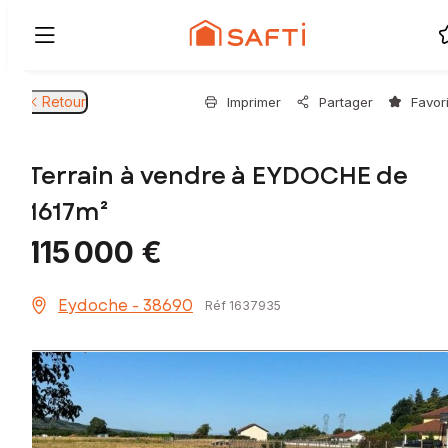
Retour
Imprimer
Partager
Favor
Terrain à vendre à EYDOCHE de
1617m²
115 000 €
Eydoche - 38690
Réf 1637935