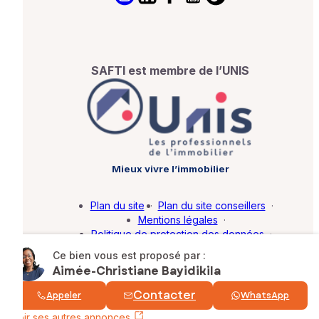
SAFTI est membre de l’UNIS
Mieux vivre l’immobilier
Plan du site
·
Plan du site conseillers
·
Mentions légales
·
Politique de protection des données
·
Barème d'honoraires
·
Paramétrer mes cookies
Ce bien vous est proposé par :
Aimée-Christiane Bayidikila
© SAFTI 2026. Tous droits réservés.
Contacter
Appeler
WhatsApp
Voir ses autres annonces