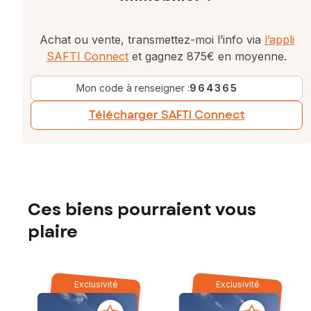
Contactez votre conseiller SAFTI : Florence MEUNIER, Tél. :
0769474723, E-mail : florence.meunier@safti.fr - EI - Agent
Achat ou vente, transmettez-moi l’info via
l’appli
commercial immatriculé au RSAC de LILLE sous le numéro
902546076
SAFTI Connect
et gagnez 875€ en moyenne.
Mon code à renseigner :
964365
Télécharger SAFTI Connect
Ces biens pourraient vous
plaire
Exclusivité
Exclusivité