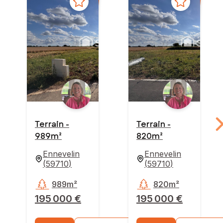
Terrain -
Terrain -
989m²
820m²
Ennevelin
Ennevelin
(
59710
)
(
59710
)
989m²
820m²
195 000 €
195 000 €