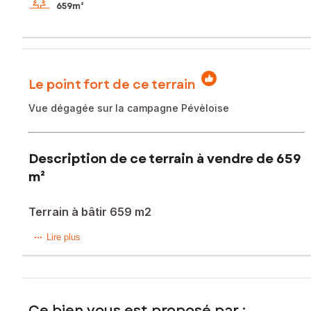
659m²
Le point fort de ce terrain
Vue dégagée sur la campagne Pévèloise
Description de ce terrain à vendre de 659
m²
Terrain à bâtir 659 m2
? TERRAIN D'EXCEPTION DE 659 m² À ENNEVELIN – VUE
Lire plus
CHAMPS & LIBRE CONSTRUCTEUR
À l'entrée de la très recherchée commune d'Ennevelin,
découvrez ce magnifique terrain à bâtir de 659 m², situé au
Ce bien vous est proposé par :
sein d'un lotissement confidentiel de seulement 5 parcelles,