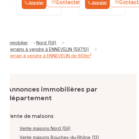
Contacter
Contact
Appeler
Appeler
WhatsApp
>
>
Immobilier
Nord (59)
>
Terrains à vendre à ENNEVELIN (59710)
Terrain à vendre à ENNEVELIN de 659m²
Annonces immobilières par
département
Vente de maisons
Vente maisons Nord (59)
Vente maisons Bouches-du-Rhône (13)