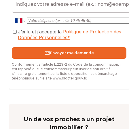
• Surface de plancher maximale : 400 m²
Ce terrain offre de nombreuses possibilités pour
concrétiser votre projet de vie : maison familiale de
standing, plain-pied spacieux ou villa contemporaine avec
jardin, terrasse et espaces extérieurs généreux.
J’ai lu et j’accepte la
Politique de Protection des
Données Personnelles
*
? Un cadre de vie recherché, alliant tranquillité de la
campagne et proximité immédiate de Lille, des commerces,
Envoyer ma demande
écoles et commodités.
Conformément à l’article L.223-2 du Code de la consommation, il
Rare sur le secteur. À découvrir sans tarder.
est rappelé que le consommateur peut user de son droit à
s’inscrire gratuitement sur la liste d’opposition au démarchage
Contactez-nous pour plus d'informations ou pour organiser
téléphonique sur le site
www.bloctel.gouv.fr
.
une visite.
Les informations sur les risques auxquels ce bien est
exposé sont disponibles sur le site Géorisques :
www.georisques.gouv.fr
Prix de vente : 195 000 €
Un de vos proches a un projet
Honoraires charge vendeur
immobilier ?