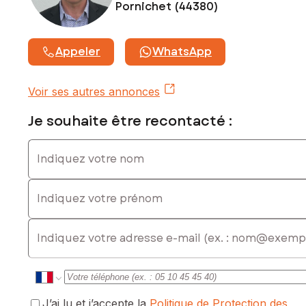
Pornichet (44380)
Contactez votre conseiller SAFTI : Richard BOUILLARD, Tél. :
0649017088, E-mail : richard.bouillard@safti.fr - EI - Agent
commercial immatriculé au RSAC de SAINT NAZAIRE sous le
Appeler
WhatsApp
numéro 828 110 411
Voir ses autres annonces
Je souhaite être recontacté :
Indiquez votre nom
Indiquez votre prénom
E-mail
J’ai lu et j’accepte la
Politique de Protection des